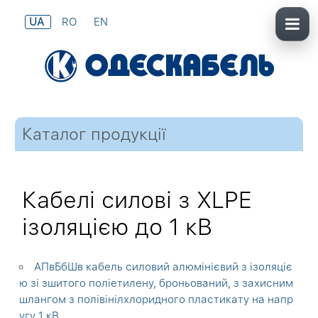
UA
RO
EN
Каталог продукції
Кабелі силові з XLPE
ізоляцією до 1 кВ
АПвБбШв кабель силовий алюмінієвий з ізоляціє
ю зі зшитого поліетилену, броньований, з захисним
шлангом з полівінілхлоридного пластикату на напр
угу 1 кВ