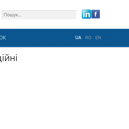
close
ЗОК
UA
RO
EN
ійні