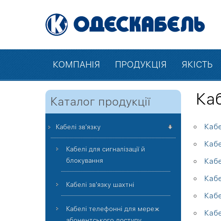
КОМПАНІЯ
ПРОДУКЦІЯ
ЯКІСТЬ
Каб
Каталог продукції
Каб
Кабелі зв'язку
Кабе
Кабелі для сигналізації й
блокування
Кабе
Кабе
Кабелі зв'язку шахтні
Каб
Кабелі телефонні для мереж
Кабе
абонентського доступу