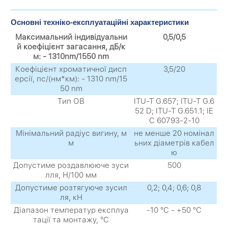
Основні техніко-експлуатаційні характеристики
Максимальний індивідуальни
0,5/0,5
й коефіцієнт загасання, дБ/к
м: - 1310nm/1550 nm
Коефіцієнт хроматичної дисп
3,5/20
ерсії, пс/(нм*км): - 1310 nm/15
50 nm
Тип ОВ
ITU-T G.657; ITU-T G.6
52 D; ITU-T G.651.1; IE
C 60793-2-10
Мінімальний радіус вигину, м
не менше 20 номінал
м
ьних діаметрів кабел
ю
Допустиме роздавлююче зуси
500
лля, Н/100 мм
Допустиме розтягуюче зусил
0,2; 0,4; 0,6; 0,8
ля, кН
Діапазон температур експлуа
-10 °С - +50 °С
тації та монтажу, °С