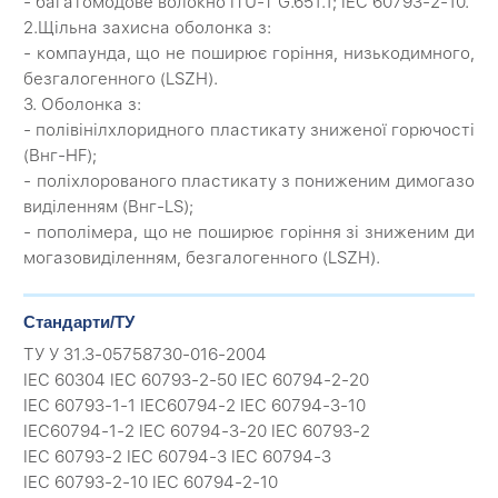
- багатомодове волокно ITU-T G.651.1; IEC 60793-2-10.
2.Щільна захисна оболонка з:
- компаунда, що не поширює горіння, низькодимного,
безгалогенного (LSZH).
3. Оболонка з:
- полівінілхлоридного пластикату зниженої горючості
(Внг-HF);
- поліхлорованого пластикату з пониженим димогазо
виділенням (Внг-LS);
- пополімера, що не поширює горіння зі зниженим ди
могазовиділенням, безгалогенного (LSZH).
Стандарти/ТУ
ТУ У 31.3-05758730-016-2004
IEC 60304 IEC 60793-2-50 IEC 60794-2-20
IEC 60793-1-1 IEC60794-2 IEC 60794-3-10
IЕС60794-1-2 IEC 60794-3-20 IEC 60793-2
IEC 60793-2 IEC 60794-3 IEC 60794-3
IEC 60793-2-10 IEC 60794-2-10