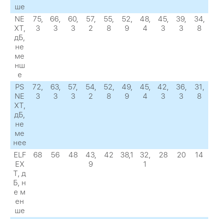
ше
NE
75,
66,
60,
57,
55,
52,
48,
45,
39,
34,
XТ,
3
3
3
2
8
9
4
3
3
8
дБ,
не
ме
нш
е
PS
72,
63,
57,
54,
52,
49,
45,
42,
36,
31,
NE
3
3
3
2
8
9
4
3
3
8
XТ,
дБ,
не
ме
нее
ELF
68
56
48
43,
42
38,1
32,
28
20
14
EX
9
1
Т, д
Б, н
е м
ен
ше