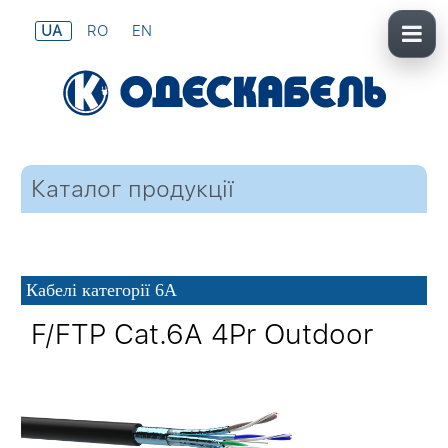
UA
RO
EN
Каталог продукції
Кабелі категорії 6
A
F/FTP Cat.6
A
4Pr Outdoor