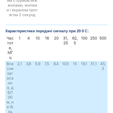
им струмом між
жилами, жилам
и і екраном прот
ягом 2 секунд
Характеристики передачі сигналу при 20 0 C:
Час
1
4
10
16
20
31,
62,
100
250
500
тот
25
5
а,
МГ
ц
Вла
2,1
3,8
5,9
7,5
8,4
10,5
15
19,1
31,1
45,
сне
3
заг
аса
нн
я, д
Б/1
00
м, н
е бі
ль