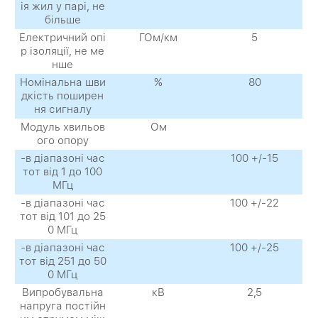
ія жил у парі, не
більше
Електричний опі
ГОм/км
5
р ізоляції, не ме
нше
Номінальна шви
%
80
дкість поширен
ня сигналу
Модуль хвильов
Ом
ого опору
-в діапазоні час
100 +/-15
тот від 1 до 100
МГц
-в діапазоні час
100 +/-22
тот від 101 до 25
0 МГц
-в діапазоні час
100 +/-25
тот від 251 до 50
0 МГц
Випробувальна
кВ
2,5
напруга постійн