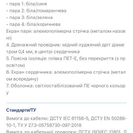
- пара 1: біла/синя
- пара 2: біла/помаранчева
- пара 3: біла/зелена
- пара 4: біла/коричнева
Екран пари: алюмополімерна стрічка (металом назов
ні)
4. Дренажний провідник: мідний луджений дріт діаме
тром 0,4 мм, в центрі сердечника
5. Поясна ізоляція: плівка ПЕТ-Е, без перекриття (з пр
освітом)
6. Екран сердечника: алюмополімерна стрічка (метал
ом всередину)
7. Оболонка: світлостабілізований ПЕ чорного кольор
у
Стандарти/ТУ
Вимога до кабелю: ДСТУ IEC 61156-5, ДСТУ EN 50288-
10-1, ТУ У 27.3-05758730-097:2018
Вимога до кабельної проводки: ДСТУ ISO/IEC 11801, Д