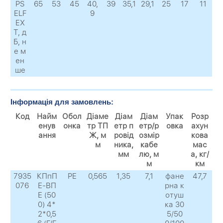
PS
65
53
45
40,
39
35,1
29,1
25
17
11
ELF
9
EX
Т, д
Б, н
е м
ен
ше
Інформація для замовлень:
Код
Найм
Обол
Діаме
Діам
Діам
Упак
Розр
енув
онка
тр ТП
етр п
етр/р
овка
ахун
ання
Ж, м
ровід
озмір
кова
м
ника,
кабе
мас
мм
лю, м
а, кг/
м
км
7935
КПпП
PE
0,565
1,35
7,1
фане
47,7
076
Е-ВП
рна к
Е (50
отуш
0) 4*
ка 30
2*0,5
5/50