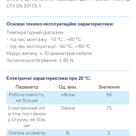
СТУ EN 50173-1
Основні техніко-експлуатаційні характеристики:
Температурний діапазон:
- під час монтажу: -10 °C...+60 °C
- під час експлуатації: -50 °C...+60 °C
Радіус вигину: ≥ 10 диаметров кабеля
Зусилля розтягування: ≤ 85 N
Електричні характеристики при 20 °C:
Параметр
Од. вим.
Значення
Робоча ємність,
нФ/км
56
не більше
Електричний опі
Ом/км
75
р тпж постійном
у струму, не біль
ше
Омічна асиметр
%
2