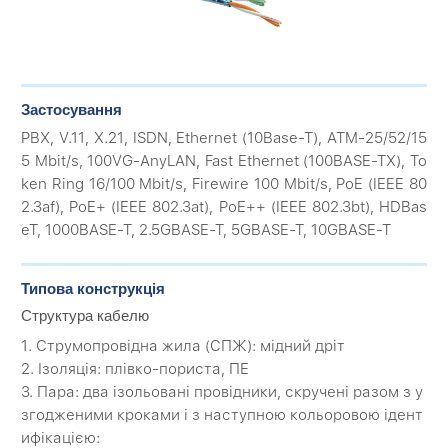
Застосування
PBX, V.11, X.21, ISDN, Ethernet (10Base-T), ATM-25/52/15
5 Mbit/s, 100VG-AnyLAN, Fast Ethernet (100BASE-TX), To
ken Ring 16/100 Mbit/s, Firewire 100 Mbit/s, PoE (IEEE 80
2.3af), PoE+ (IEEE 802.3at), PoE++ (IEEE 802.3bt), HDBas
eT, 1000BASE-T, 2.5GBASE-T, 5GBASE-T, 10GBASE-T
Типова конструкція
Структура кабелю
1. Струмопровідна жила (CПЖ): мідний дріт
2. Ізоляція: плівко-пориста, ПЕ
3. Пара: два ізольовані провідники, скручені разом з у
згодженими кроками і з наступною кольоровою ідент
ифікацією: