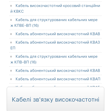
Кабель високочастотний кросовий станційни
й КВКС
Кабель для структурованих кабельних мере
ж КПВЕ-ВП (16)
Кабель абонентський високочастотний КВАВ
Кабель абонентський високочастотний КВАЗ
ЕП
Кабель для структурованих кабельних мере
ж КПВ-ВП (16)
Кабель абонентський високочастотний КВАВ
Кабель абонентський високочастотний КВАП
Кабель абонентський високочастотний КВАЕ
В
Кабелі зв'язку високочастотні
Кабель для структурованих кабельних мере
ж КППЕт-ВП (16)