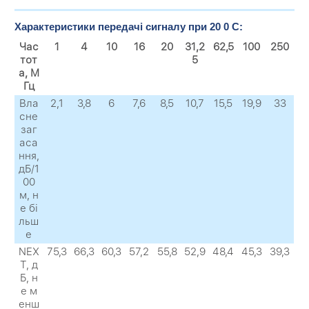
Характеристики передачі сигналу при 20 0 C:
Час
1
4
10
16
20
31,2
62,5
100
250
тот
5
а, М
Гц
Вла
2,1
3,8
6
7,6
8,5
10,7
15,5
19,9
33
сне
заг
аса
ння,
дБ/1
00
м, н
е бі
льш
е
NEX
75,3
66,3
60,3
57,2
55,8
52,9
48,4
45,3
39,3
Т, д
Б, н
е м
енш