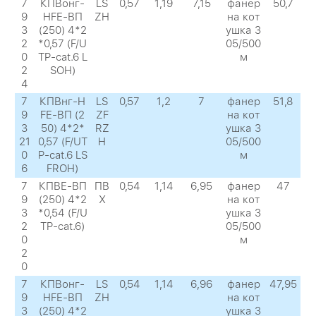
7
КПВонг-
LS
0,57
1,19
7,15
фанер
50,7
9
HFЕ-ВП
ZH
на кот
3
(250) 4*2
ушка 3
2
*0,57 (F/U
05/500
0
TP-cat.6 L
м
2
SOH)
4
7
КПВнг-H
LS
0,57
1,2
7
фанер
51,8
9
FЕ-ВП (2
ZF
на кот
3
50) 4*2*
RZ
ушка 3
21
0,57 (F/UT
H
05/500
0
P-cat.6 LS
м
6
FROH)
7
КПВЕ-ВП
ПВ
0,54
1,14
6,95
фанер
47
9
(250) 4*2
Х
на кот
3
*0,54 (F/U
ушка 3
2
TP-cat.6)
05/500
0
м
2
0
7
КПВонг-
LS
0,54
1,14
6,96
фанер
47,95
9
HFЕ-ВП
ZH
на кот
3
(250) 4*2
ушка 3