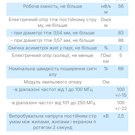
Робоча ємність, не більше
нФ/к
56
м
Електричний опір тпж постійному стру
Ом/к
му, не більше
м
- при діаметрі тпж 0,54 мм, не більше
83
- при діаметрі тпж 0,57 мм, не більше
88
Омічна асиметрія жил у парі, не більше
%
2
Електричний опір ізоляції, не менше
ГОм/
5
км
Номінальна швидкість поширення сигн
%
68
алу
Модуль хвильового опору
Ом
-в діапазоні частот від 1 до 100 МГц
100
+/-15
-в діапазоні частот від 101 до 250 МГц
100
+/-22
Випробувальна напруга постійним стр
кВ
2,5
умом між жилами, жилами і екраном п
ротягом 2 секунд