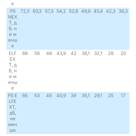
е
PS
72,3
63,3
57,3
54,2
52,8
49,9
45,4
42,3
36,3
NEX
Т, д
Б, н
е м
енш
е
ELF
68
56
48
43,9
42
38,1
32,1
28
20
EX
Т, д
Б, н
е м
енш
е
PS E
65
53
45
40,9
39
35,1
29,1
25
17
LFE
XТ,
дБ,
не
мен
ше