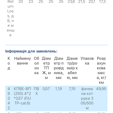
Ret
20
23
25
25
25
23,6
21,5
20,1
17,3
urn
Los
s, д
Б, н
е м
енш
е
Інформація для замовлень:
К
Наймену
Об
Діам
Діам
Діаме
Упаков
Розр
о
вання
ол
етр
етр п
тр/ро
ка
ахун
д
он
ТП
ровід
змір к
кова
ка
Ж, м
ника,
абел
мас
м
мм
ю, мм
а, кг/
км
4
КПВЕ-ВП
ПВ
0,57
1,19
7,15
фанер
49,95
9
(250) 4*2
Х
на кот
3
*0,57 (F/U
ушка 3
4
TP-cat.6)
05/500
2
м