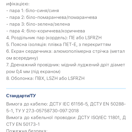
ифікацією:
- пара 1: біло-синя/синя
- пара 2: біло-помаранчева/помаранчева
- пара 3: біло-зелена/зелена
- пара 4: біло-коричнева/коричнева
4. Роздільник пар (кордель): ПЕ або LSFRZH
5. Поясна ізоляція: плівка ПЕТ-Е, з перекриттям
6. Екран сердечника: алюмополімерна стрічка (метал
ом всередину)
7. Дренажний провідник: мідний луджений дріт діамет
ром 0,4 мм (під екраном)
8. Оболонка: ПВХ, LSZH або LSFRZH
Стандарти/ТУ
Вимога до кабелю: ДСТУ IEC 61156-5, ДСТУ EN 50288-
5-1, ТУ У 27.3-05758730-097:2018
Вимога до кабельної проводки: ДСТУ ISO/IEC 11801, Д
СТУ EN 50173-1
Пожежна безпека: