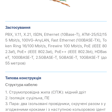
Застосування
PBX, V.11, X.21, ISDN, Ethernet (10Base-T), ATM-25/52/15
5 Mbit/s, 100VG-AnyLAN, Fast Ethernet (100BASE-TX), To
ken Ring 16/100 Mbit/s, Firewire 100 Mbit/s, PoE (IEEE 80
2.3af), PoE+ (IEEE 802.3at), PoE++ (IEEE 802.3bt), HDBas
eT, 1000BASE-T, 2.5GBASE-T, 5GBASE-T, 10GBASE-T (до
55 метров)
Типова конструкція
Структура кабелю
1. Струмопровідна жила (CПЖ): мідний дріт
2. Ізоляція: суцільна, ПЕ
3. Пара: два ізольовані провідники, скручені разом з у
згодженими кроками і з наступною кольоровою ідент