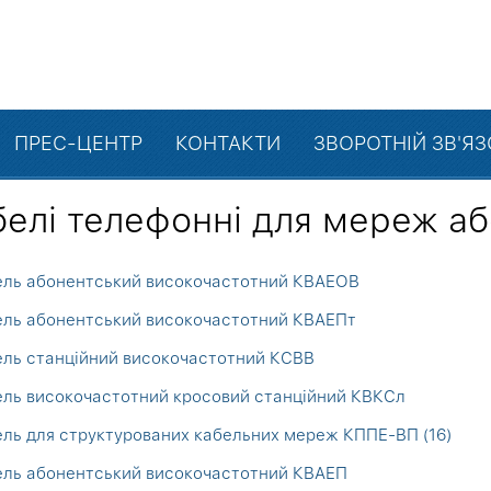
ПРЕС-ЦЕНТР
КОНТАКТИ
ЗВОРОТНІЙ ЗВ'Я
белі телефонні для мереж аб
ель абонентський високочастотний КВАЕОВ
ель абонентський високочастотний КВАЕПт
ль станційний високочастотний КСВВ
ль високочастотний кросовий станційний КВКСл
ль для структурованих кабельних мереж КППЕ-ВП (16)
ель абонентський високочастотний КВАЕП