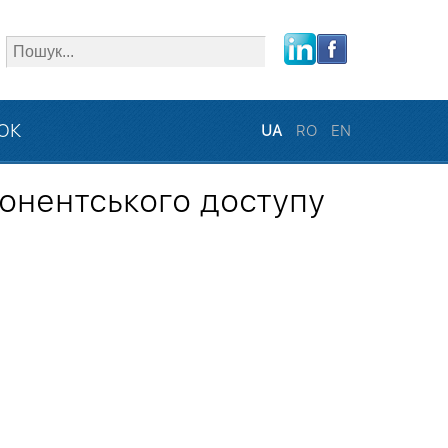
close
ЗОК
UA
RO
EN
онентського доступу