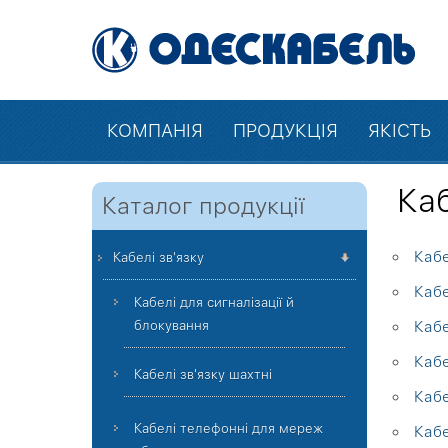
КОМПАНІЯ
ПРОДУКЦІЯ
ЯКІСТЬ
Ка
Каталог продукції
Каб
Кабелі зв'язку
Каб
Кабелі для сигналізації й
блокування
Кабе
Кабе
Кабелі зв'язку шахтні
Кабе
Кабелі телефонні для мереж
Каб