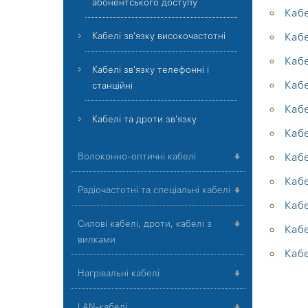
абонентського доступу
Каб
Кабелі зв'язку високочастотні
Каб
Кабе
Кабелі зв'язку телефонні і
Кабе
станційні
Каб
Кабелі та дроти зв'язку
Каб
Волоконно-оптичні кабелі
Кабе
Каб
Радіочастотні та спеціальні кабелі
Каб
Силові кабелі, дроти, кабелі з
Каб
вилками
Кабе
Нагрівальні кабелі
LAN-кабелі