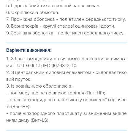
5. Гідрофобний тиксотропний заповнювач.
6. Скріплююча обмотка.
7. Проміжна оболонка - поліетилен середнього тиску.
8. Бронепокрів - круглі сталеві оцинковані дроти.
9. Зовнішня оболонка - поліетилен середнього тиску.
Варіанти виконання:
1. З багатомодовими оптичними волокнами за вимога
ми ITU-T G.651.1; IEC 60793-2-10.
2. З центральним силовим елементом - склопластико
вий пруток.
3. Із зовнішньою оболонкою з:
- полімеру, що не поширює горіння (Пнг-HF);
- полівінілхлоридного пластикату пониженої горючос
ті (Внг-HF);
- полівінілхлоридного пластикату зі зниженим виділе
нням диму (Внг-LS).