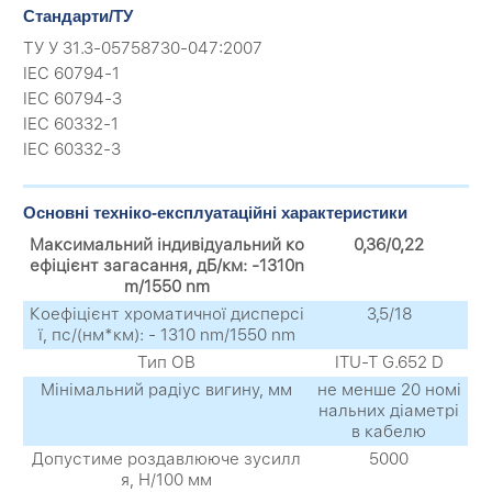
Стандарти/ТУ
ТУ У 31.3-05758730-047:2007
IEC 60794-1
IEC 60794-3
IEC 60332-1
IEC 60332-3
Основні техніко-експлуатаційні характеристики
Максимальний індивідуальний ко
0,36/0,22
ефіцієнт загасання, дБ/км: -1310n
m/1550 nm
Коефіцієнт хроматичної дисперсі
3,5/18
ї, пс/(нм*км): - 1310 nm/1550 nm
Тип ОВ
ITU-T G.652 D
Мінімальний радіус вигину, мм
не менше 20 номі
нальних діаметрі
в кабелю
Допустиме роздавлююче зусилл
5000
я, Н/100 мм