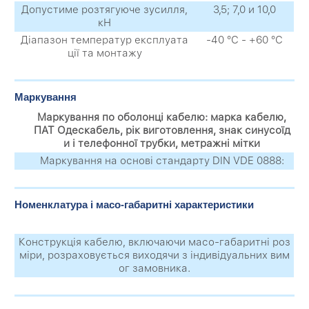
Допустиме розтягуюче зусилля,
3,5; 7,0 и 10,0
кН
Діапазон температур експлуата
-40 °С - +60 °С
ції та монтажу
Маркування
Маркування по оболонці кабелю: марка кабелю,
ПАТ Одескабель, рік виготовлення, знак синусоїд
и і телефонної трубки, метражні мітки
Маркування на основі стандарту DIN VDE 0888:
Номенклатура і масо-габаритні характеристики
Конструкція кабелю, включаючи масо-габаритні роз
міри, розраховується виходячи з індивідуальних вим
ог замовника.