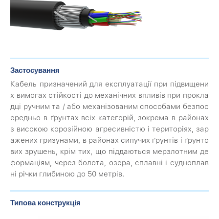
Застосування
Кабель призначений для експлуатації при підвищени
х вимогах стійкості до механічних впливів при прокла
дці ручним та / або механізованим способами безпос
ередньо в ґрунтах всіх категорій, зокрема в районах
з високою корозійною агресивністю і територіях, зар
ажених гризунами, в районах сипучих ґрунтів і ґрунто
вих зрушень, крім тих, що піддаються мерзлотним де
формаціям, через болота, озера, сплавні і судноплав
ні річки глибиною до 50 метрів.
Типова конструкція