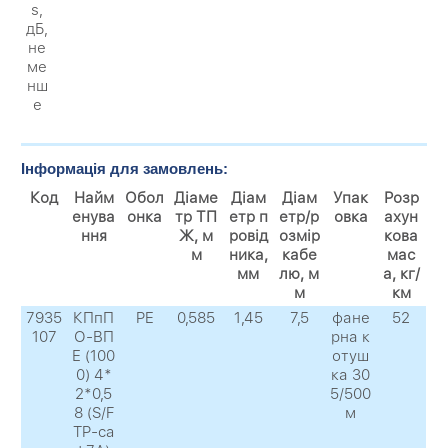
s,
дБ,
не
ме
нш
е
Інформація для замовлень:
Код
Найм
Обол
Діаме
Діам
Діам
Упак
Розр
енува
онка
тр ТП
етр п
етр/р
овка
ахун
ння
Ж, м
ровід
озмір
кова
м
ника,
кабе
мас
мм
лю, м
а, кг/
м
км
7935
КПпП
PE
0,585
1,45
7,5
фане
52
107
О-ВП
рна к
Е (100
отуш
0) 4*
ка 30
2*0,5
5/500
8 (S/F
м
TP-ca