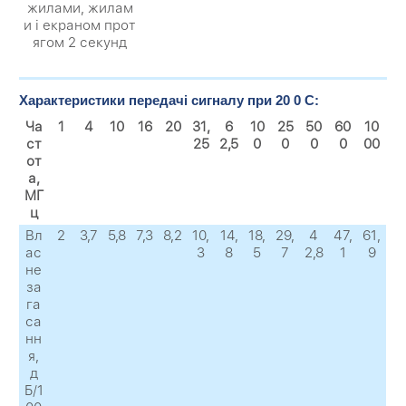
жилами, жилам
и і екраном прот
ягом 2 секунд
Характеристики передачі сигналу при 20 0 C:
Ча
1
4
10
16
20
31,
6
10
25
50
60
10
ст
25
2,5
0
0
0
0
00
от
а,
МГ
ц
Вл
2
3,7
5,8
7,3
8,2
10,
14,
18,
29,
4
47,
61,
ас
3
8
5
7
2,8
1
9
не
за
га
са
нн
я,
д
Б/1