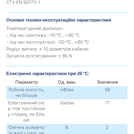
СТУ EN 50173-1
Основні техніко-експлуатаційні характеристики
Температурний діапазон:
- під час монтажу: -10 °C...+60 °C
- під час експлуатації: -50 °C...+60 °C
Радіус вигину: ≥ 10 діаметрів кабелю
Зусилля розтягування: ≤ 85 N
Електричні характеристики при 20 °C:
Параметр
Од. вим.
Значення
Робоча ємність,
нФ/км
56
не більше
Електричний опі
Ом/км
71
р тпж постійном
у струму, не біль
ше
Омічна асиметр
%
2
ія жил у парі, не