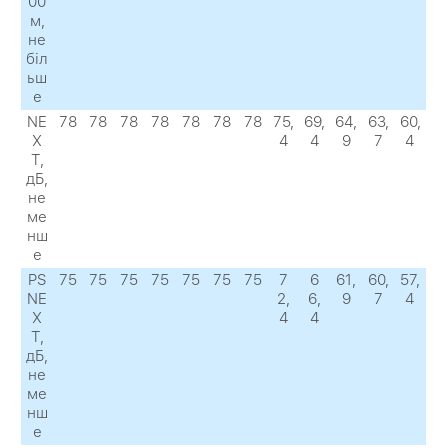
00
м,
не
біл
ьш
е
NE
78
78
78
78
78
78
78
75,
69,
64,
63,
60,
X
4
4
9
7
4
Т,
дБ,
не
ме
нш
е
PS
75
75
75
75
75
75
75
7
6
61,
60,
57,
NE
2,
6,
9
7
4
X
4
4
Т,
дБ,
не
ме
нш
е