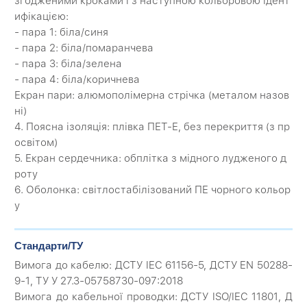
згодженими кроками і з наступною кольоровою ідент
ифікацією:
- пара 1: біла/синя
- пара 2: біла/помаранчева
- пара 3: біла/зелена
- пара 4: біла/коричнева
Екран пари: алюмополімерна стрічка (металом назов
ні)
4. Поясна ізоляція: плівка ПЕТ-Е, без перекриття (з пр
освітом)
5. Екран сердечника: обплітка з мідного лудженого д
роту
6. Оболонка: світлостабілізований ПЕ чорного кольор
у
Стандарти/ТУ
Вимога до кабелю: ДСТУ IEC 61156-5, ДСТУ EN 50288-
9-1, ТУ У 27.3-05758730-097:2018
Вимога до кабельної проводки: ДСТУ ISO/IEC 11801, Д