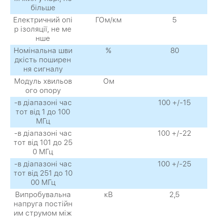
більше
Електричний опі
ГОм/км
5
р ізоляції, не ме
нше
Номінальна шви
%
80
дкість поширен
ня сигналу
Модуль хвильов
Ом
ого опору
-в діапазоні час
100 +/-15
тот від 1 до 100
МГц
-в діапазоні час
100 +/-22
тот від 101 до 25
0 МГц
-в діапазоні час
100 +/-25
тот від 251 до 10
00 МГц
Випробувальна
кВ
2,5
напруга постійн
им струмом між