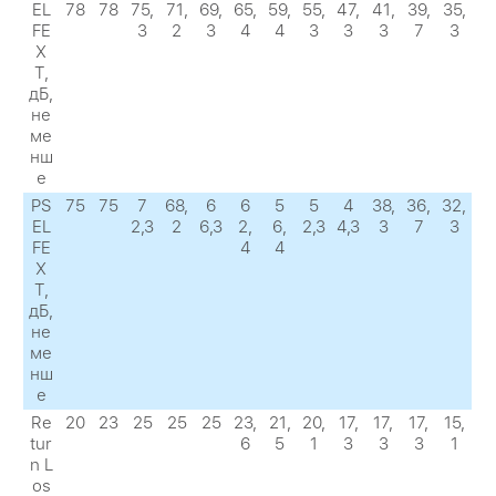
EL
78
78
75,
71,
69,
65,
59,
55,
47,
41,
39,
35,
FE
3
2
3
4
4
3
3
3
7
3
X
Т,
дБ,
не
ме
нш
е
PS
75
75
7
68,
6
6
5
5
4
38,
36,
32,
EL
2,3
2
6,3
2,
6,
2,3
4,3
3
7
3
FE
4
4
X
Т,
дБ,
не
ме
нш
е
Re
20
23
25
25
25
23,
21,
20,
17,
17,
17,
15,
tur
6
5
1
3
3
3
1
n L
os