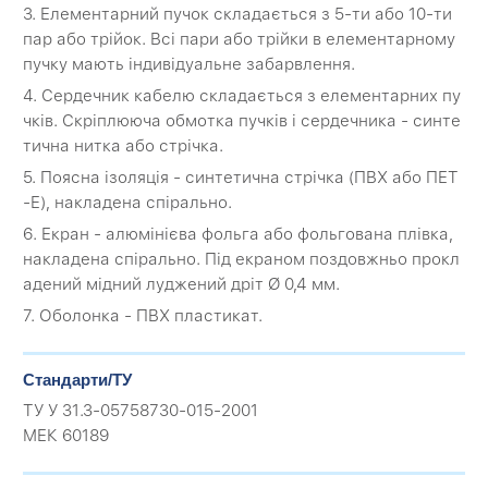
3. Елементарний пучок складається з 5-ти або 10-ти
пар або трійок. Всі пари або трійки в елементарному
пучку мають індивідуальне забарвлення.
4. Сердечник кабелю складається з елементарних пу
чків. Скріплююча обмотка пучків і сердечника - синте
тична нитка або стрічка.
5. Поясна ізоляція - синтетична стрічка (ПВХ або ПЕТ
-Е), накладена спірально.
6. Екран - алюмінієва фольга або фольгована плівка,
накладена спірально. Під екраном поздовжньо прокл
адений мідний луджений дріт Ø 0,4 мм.
7. Оболонка - ПВХ пластикат.
Стандарти/ТУ
ТУ У 31.3-05758730-015-2001
МЕК 60189