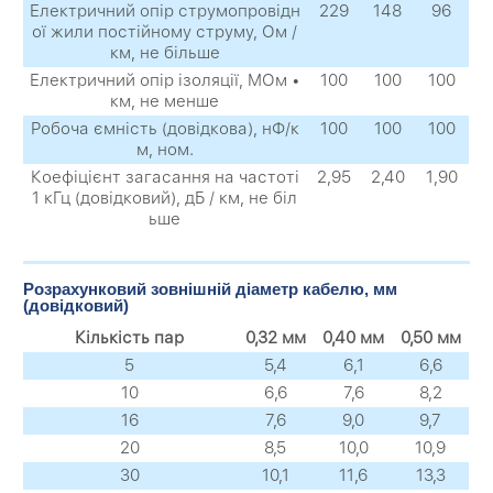
Електричний опір струмопровідн
229
148
96
ої жили постійному струму, Ом /
км, не більше
Електричний опір ізоляції, МОм •
100
100
100
км, не менше
Робоча ємність (довідкова), нФ/к
100
100
100
м, ном.
Коефіцієнт загасання на частоті
2,95
2,40
1,90
1 кГц (довідковий), дБ / км, не біл
ьше
Розрахунковий зовнішній діаметр кабелю, мм
(довідковий)
Кількість пар
0,32 мм
0,40 мм
0,50 мм
5
5,4
6,1
6,6
10
6,6
7,6
8,2
16
7,6
9,0
9,7
20
8,5
10,0
10,9
30
10,1
11,6
13,3