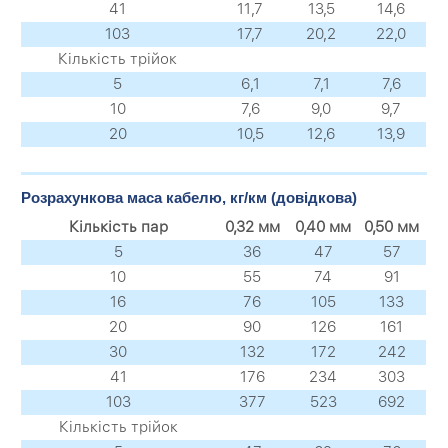
41
11,7
13,5
14,6
103
17,7
20,2
22,0
Кількість трійок
5
6,1
7,1
7,6
10
7,6
9,0
9,7
20
10,5
12,6
13,9
Розрахункова маса кабелю, кг/км (довідкова)
Кількість пар
0,32 мм
0,40 мм
0,50 мм
5
36
47
57
10
55
74
91
16
76
105
133
20
90
126
161
30
132
172
242
41
176
234
303
103
377
523
692
Кількість трійок