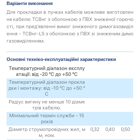
Варіанти виконання
Для прокладки в пучках кабелів можливе виготовлен
ня кабелю ТСВнг з оболонкою з ПВХ зниженої горючо
сті, при пред'явленні вимог зниженого димогазовиділ
ення - ТСВнг-LS з оболонкою з ПВХ зі зниженим димо
газовиділенням.
Основні техніко-експлуатаційні характеристики
Температурний діапазон експлу
атації: від -20 °C до +50 °C
Температурний діапазон прокла
дки і монтажу: від -10 °C до +50 °
C
Радіус вигину не менше 10 діаме
трів кабелю.
Мінімальний термін служби - 15
років
Діаметр струмопровідних жил, м
0,32
0,40
0,50
м, ном.