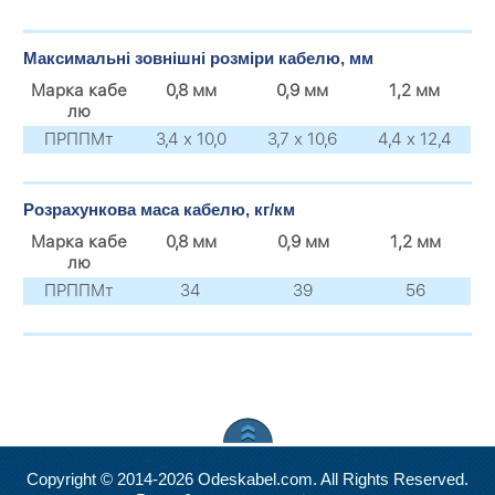
Максимальні зовнішні розміри кабелю, мм
Марка кабе
0,8 мм
0,9 мм
1,2 мм
лю
ПРППМт
3,4 х 10,0
3,7 х 10,6
4,4 х 12,4
Розрахункова маса кабелю, кг/км
Марка кабе
0,8 мм
0,9 мм
1,2 мм
лю
ПРППМт
34
39
56
Copyright © 2014-2026 Odeskabel.com. All Rights Reserved.