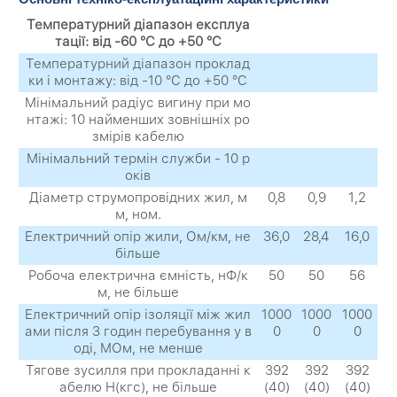
Температурний діапазон експлуа
тації: від -60 °C до +50 °C
Температурний діапазон проклад
ки і монтажу: від -10 °C до +50 °C
Мінімальний радіус вигину при мо
нтажі: 10 найменших зовнішніх ро
змірів кабелю
Мінімальний термін служби - 10 р
оків
Діаметр струмопровідних жил, м
0,8
0,9
1,2
м, ном.
Електричний опір жили, Ом/км, не
36,0
28,4
16,0
більше
Робоча електрична ємність, нФ/к
50
50
56
м, не більше
Електричний опір ізоляції між жил
1000
1000
1000
ами після 3 годин перебування у в
0
0
0
оді, МОм, не менше
Тягове зусилля при прокладанні к
392
392
392
абелю Н(кгс), не більше
(40)
(40)
(40)