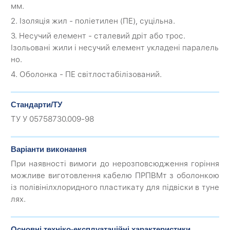
мм.
2. Ізоляція жил - поліетилен (ПЕ), суцільна.
3. Несучий елемент - сталевий дріт або трос.
Ізольовані жили і несучий елемент укладені паралель
но.
4. Оболонка - ПЕ світлостабілізований.
Стандарти/ТУ
ТУ У 05758730.009-98
Варіанти виконання
При наявності вимоги до нерозповсюдження горіння
можливе виготовлення кабелю ПРПВМт з оболонкою
із полівінілхлоридного пластикату для підвіски в туне
лях.
Основні техніко-експлуатаційні характеристики