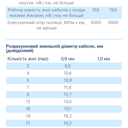
крутки, нФ / км, не більше
Робоча ємність жил кабелів з пооди
150
150
нокими жилами, нФ / км, не більше
Електричний опір ізоляції, МОм • км,
5000
5000
не менше
Розрахунковий зовнішній діаметр кабелю, мм
(довідковий)
Кількість жил (пар)
0,9 мм
1,0 мм
3
9,9
4
10,4
5
10,9
7
11,4
9
12,7
12
14,0
16
15,1
19
16,2
21
16,2