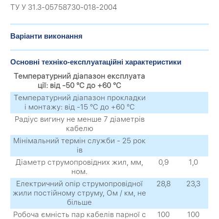
ТУ У 31.3-05758730-018-2004
Варіанти виконання
Основні техніко-експлуатаційні характеристики
Температурний діапазон експлуата
ції: від -50 °C до +60 °C
Температурний діапазон прокладки
і монтажу: від -15 °C до +60 °C
Радіус вигину не менше 7 діаметрів
кабелю
Мінімальний термін служби - 25 рок
ів
Діаметр струмопровідних жил, мм,
0,9
1,0
ном.
Електричний опір струмопровідної
28,8
23,3
жили постійному струму, Ом / км, не
більше
Робоча ємність пар кабелів парної с
100
100