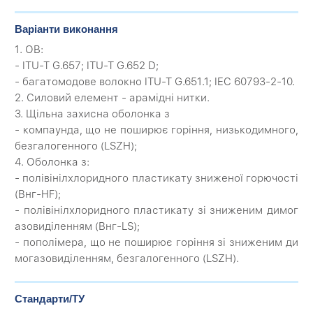
Варіанти виконання
1. ОВ:
- ITU-T G.657; ITU-T G.652 D;
- багатомодове волокно ITU-T G.651.1; IEC 60793-2-10.
2. Силовий елемент - арамідні нитки.
3. Щільна захисна оболонка з
- компаунда, що не поширює горіння, низькодимного,
безгалогенного (LSZH);
4. Оболонка з:
- полівінілхлоридного пластикату зниженої горючості
(Внг-HF);
- полівінілхлоридного пластикату зі зниженим димог
азовиділенням (Внг-LS);
- пополімера, що не поширює горіння зі зниженим ди
могазовиділенням, безгалогенного (LSZH).
Стандарти/ТУ