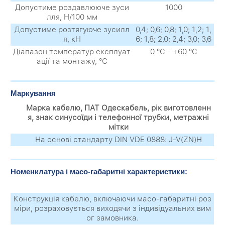
Допустиме роздавлююче зуси
1000
лля, Н/100 мм
Допустиме розтягуюче зусилл
0,4; 0,6; 0,8; 1,0; 1,2; 1,
я, кН
6; 1,8; 2,0; 2,4; 3,0; 3,6
Діапазон температур експлуат
0 °С - +60 °С
ації та монтажу, °С
Маркування
Марка кабелю, ПАТ Одескабель, рік виготовленн
я, знак синусоїди і телефонної трубки, метражні
мітки
На основі стандарту DIN VDE 0888: J-V(ZN)Н
Номенклатура і масо-габаритні характеристики:
Конструкція кабелю, включаючи масо-габаритні роз
міри, розраховується виходячи з індивідуальних вим
ог замовника.