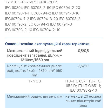
ТУ У 31.3-05758730-016-2004
IEC 60304 IEC 60793-2-50 IEC 60794-2-20
IEC 60793-1-1 IEC60794-2 IEC 60794-3-10
IЕС60794-1-2 IEC 60794-3-20 IEC 60793-2
IEC 60793-2 IEC 60794-3 IEC 60794-3
IEC 60793-2-10 IEC 60794-2-10
Основні техніко-експлуатаційні характеристики
Максимальний індивідуальний
0,5/0,5
коефіцієнт загасання, дБ/км: -
1310nm/1550 nm
Коефіцієнт хроматичної диспе
3,5/20
рсії, пс/(нм*км): - 1310 nm/1550
nm
Тип ОВ
ITU-T G.657; ITU-T G.
652 D; ITU-T G.651.1;
IEC 60793-2-10
Мінімальний радіус вигину, мм
не менше 20 номіна
льних діаметрів каб
елю