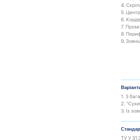
4. Скрі
5. Цент
6. Корде
7. Пром
8. Пери
9. Зовн
Варіант
1. З ба
2. "Сух
3. Із з
Стандар
ТУ У 31