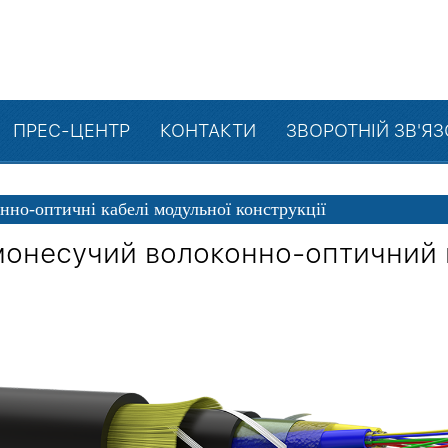
ПРЕС-ЦЕНТР
КОНТАКТИ
ЗВОРОТНІЙ ЗВ'Я
нно-оптичні кабелі модульної конструкції
онесучий волоконно-оптичний 