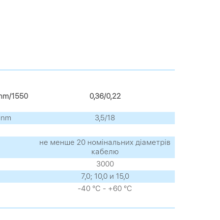
0nm/1550
0,36/0,22
 nm
3,5/18
не менше 20 номінальних діаметрів
кабелю
3000
7,0; 10,0 и 15,0
-40 °С - +60 °С