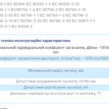
89-1 IEC 60304 IEC 60332-1-2 IEC 60332-3-22
93-1-1 IEC60793-1-4 IEC 60793-2 IEC 60793-2-10
93-2-50 IEC 60794-1-1 IEC 60793-1-2 IEC 60794-3
94-3-10 IEC 60794-3-20 IEC 60794-3-30 IEC 60811-1-1
25-3-1 IEC 61034-2
 техніко-експлуатаційні характеристики
мальний індивідуальний коефіцієнт загасання, дБ/км: -131
nm
оефіцієнт хроматичної дисперсії, пс/(нм*км): - 1310 nm/1550
Мінімальний радіус вигину, мм
Допустиме роздавлююче зусилля, Н/100 мм
Допустиме розтягуюче зусилля, кН
Діапазон температур експлуатації та монтажу, °С
ання