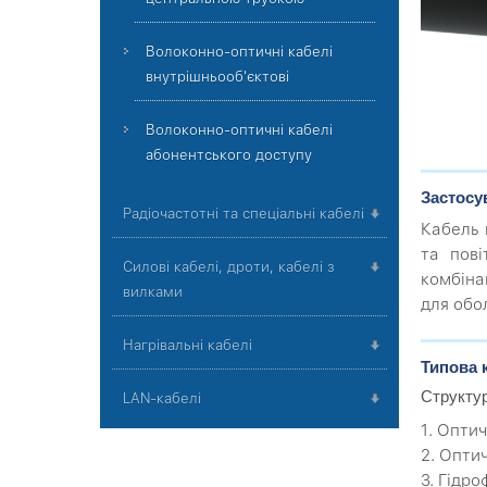
Волоконно-оптичні кабелі
внутрішньооб'єктові
Волоконно-оптичні кабелі
абонентського доступу
Застосу
Радіочастотні та спеціальні кабелі
Кабель 
та пові
Силові кабелі, дроти, кабелі з
комбіна
вилками
для обо
Нагрівальні кабелі
Типова 
Структу
LAN-кабелі
1. Оптич
2. Опти
3. Гідр