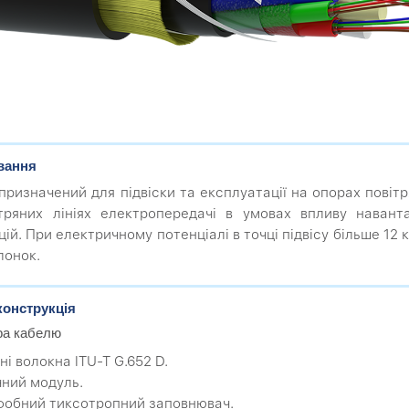
вання
призначений для підвіски та експлуатації на опорах повітр
тряних лініях електропередачі в умовах впливу наванта
цій. При електричному потенціалі в точці підвісу більше 12
лонок.
конструкція
ра кабелю
ні волокна ITU-T G.652 D.
чний модуль.
офобний тиксотропний заповнювач.