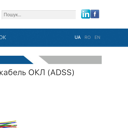
close
ЗОК
UA
RO
EN
кабель ОКЛ (ADSS)