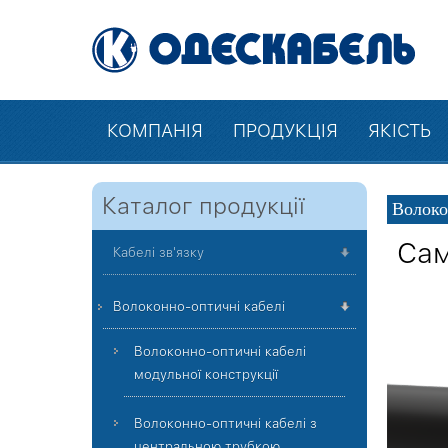
КОМПАНІЯ
ПРОДУКЦІЯ
ЯКІСТЬ
Каталог продукції
Волоко
Сам
Кабелі зв'язку
Волоконно-оптичні кабелі
Волоконно-оптичні кабелі
модульної конструкції
Волоконно-оптичні кабелі з
центральною трубкою