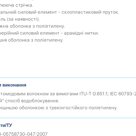
плююча стрічка.
ральний силовий елемент - склопластиковий пруток.
ль (за наявності).
іжна оболонка з поліетилену.
ферійний силовий елемент - арамідні нитки.
ішня оболонка з поліетилену.
и виконання
гатомодовим волокном за вимогами ITU-T G.651.1; IEC 60793-
ий" спосіб водоблокування.
овнішньою оболонкою з трекінгостійкого поліетилену.
ти/ТУ
.3-05758730-047:2007