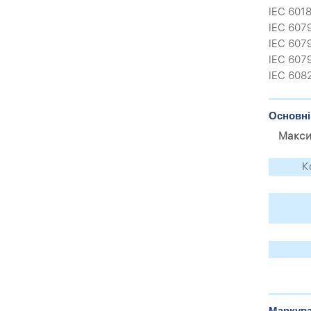
IEC 601
IEC 607
IEC 607
IEC 607
IEC 608
Основні
Макси
К
Маркув