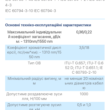
4-3
IEC 60794-3-10 IEC 60794-3
Основні техніко-експлуатаційні характеристики
Максимальний індивідуальни
0,36/0,22
й коефіцієнт загасання, дБ/к
м: - 1310nm/1550 nm
Коефіцієнт хроматичної дисп
3,5/18
ерсії, пс/(нм*км): - 1310 nm/15
50 nm
Тип ОВ
ITU-T G.657; ITU-T G.6
52 D; ITU-T G.651.1; IE
C 60793-2-10
Мінімальний радіус вигину, м
не менше 20 номінал
м
ьних діаметрів кабел
ю
Допустиме роздавлююче зуси
1000
лля, Н/100 мм
Допустиме розтягуюче зусил
0,5 и 1,0
ля, кН