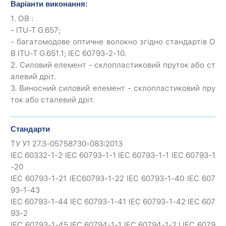
Варіанти виконання:
1. ОВ :
- ITU-T G.657;
- багатомодове оптичне волокно згідно стандартів О
В ITU-T G.651.1; IEC 60793-2-10.
2. Силовий елемент - склопластиковий пруток або ст
алевий дріт.
3. Виносний силовий елемент - склопластиковий пру
ток або сталевий дріт.
Стандарти
ТУ У1 27.3-05758730-083:2013
IEC 60332-1-2 IEC 60793-1-1 IEC 60793-1-1 IEC 60793-1
-20
IEC 60793-1-21 IEC60793-1-22 IEC 60793-1-40 IEC 607
93-1-43
IEC 60793-1-44 IEC 60793-1-41 IEC 60793-1-42 IEC 607
93-2
IEC 60793-1-45 IEC 60794-1-1 IEC 60794-1-2 I IEC 6079