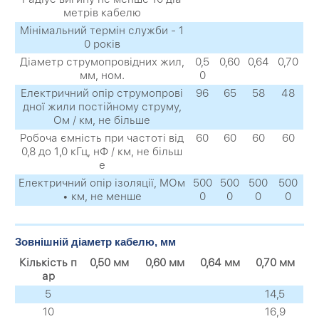
метрів кабелю
Мінімальний термін служби - 1
0 років
Діаметр струмопровідних жил,
0,5
0,60
0,64
0,70
мм, ном.
0
Електричний опір струмопрові
96
65
58
48
дної жили постійному струму,
Ом / км, не більше
Робоча ємність при частоті від
60
60
60
60
0,8 до 1,0 кГц, нФ / км, не більш
е
Електричний опір ізоляції, МОм
500
500
500
500
• км, не менше
0
0
0
0
Зовнішній діаметр кабелю, мм
Кількість п
0,50 мм
0,60 мм
0,64 мм
0,70 мм
ар
5
14,5
10
16,9