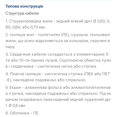
Типова конструкція
Структура кабелю
1. Струмопровідна жила - мідний м'який дріт Ø 0,50; 0,
60; 0,64; або 0,70 мм.
2. Ізоляція жил - поліетилен (ПЕ), суцільна. Ізольовані
жили, що різко відрізняються за кольором, скручені в
пару.
3. Сердечник кабелю складається з елементарних 5-
ти або 10-ти парних пучків. Скріплююча обмотка пучкі
в і сердечника - синтетична нитка або стрічка.
4. Поясна ізоляція - синтетична стрічка (ПВХ або ПЕТ
-Е), накладена подовжньо або спірально.
5. Екран - алюмінієва фольга або алюмополіетиленов
а стрічка, накладена подовжньо або спірально. Під ек
раном поздовжньо прокладений мідний луджений дрі
т Ø 0,4 мм.
6. Оболонка - ПЕ.