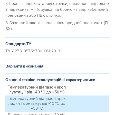
7. Броня - плоскі сталеві стрічки, накладені спірально
з перекриттям. Подушка під броню - папір кабельний
крепований або ПВХ стрічки.
8. Захисний шланг - полівінілхлоридний пластикат (П
ВХ).
Стандарти/ТУ
ТУ У 27.3-05758730-061:2013
Варіанти виконання
Основні техніко-експлуатаційні характеристики
Температурний діапазон експ
луатації: від -40 °C до +50 °C
Температурний діапазон прок
ладки і монтажу: від -10 °C до
+50 °C
Радіус вигину не менше 10 діа