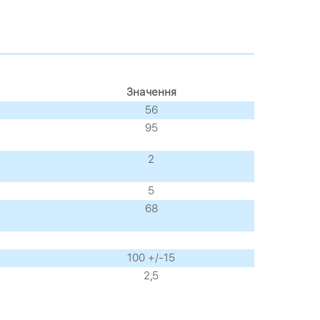
Значення
56
95
2
5
68
100 +/-15
2,5