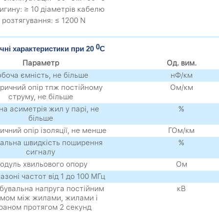
вигину: ≥ 10 діаметрів кабелю
 розтягування: ≤ 1200 N
0
чні характеристики при 20
С
Параметр
Од. вим.
обоча ємність, не більше
нФ/км
ричний опір тпж постійному
Ом/км
струму, не більше
на асиметрія жил у парі, не
%
більше
ичний опір ізоляції, не менше
ГОм/км
альна швидкість поширення
%
сигналу
одуль хвильового опору
Ом
пазоні частот від 1 до 100 МГц
бувальна напруга постійним
кВ
мом між жилами, жилами і
раном протягом 2 секунд