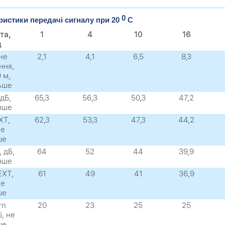
0
ристики передачі сигналу при 20
C
та,
1
4
10
16
ц
не
2,1
4,1
6,5
8,3
ння,
 м,
ьше
дБ,
65,3
56,3
50,3
47,2
нше
XТ,
62,3
53,3
47,3
44,2
не
ше
 дБ,
64
52
44
39,9
нше
EXТ,
61
49
41
36,9
не
ше
rn
20
23
25
25
Б, не
ше