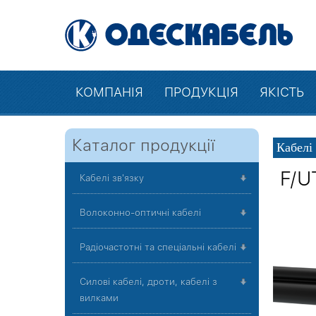
КОМПАНІЯ
ПРОДУКЦІЯ
ЯКІСТЬ
Каталог продукції
Кабелі 
F/U
Кабелі зв'язку
Волоконно-оптичні кабелі
Радіочастотні та спеціальні кабелі
Силові кабелі, дроти, кабелі з
вилками