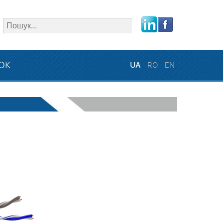
close
ЗОК
UA
RO
EN