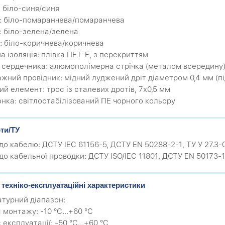
: біло-синя/синя
2: біло-помаранчева/помаранчева
3: біло-зелена/зелена
4: біло-коричнева/коричнева
а ізоляція: плівка ПЕТ-Е, з перекриттям
н сердечника: алюмополімерна стрічка (металом всередину
ажний провідник: мідний луджений дріт діаметром 0,4 мм (п
ий елемент: трос із сталевих дротів, 7х0,5 мм
онка: світлостабілізований ПЕ чорного кольору
ти/ТУ
до кабелю: ДСТУ IEC 61156-5, ДСТУ EN 50288-2-1, ТУ У 27.3
до кабельної проводки: ДСТУ ISO/IEC 11801, ДСТУ EN 50173-1
 техніко-експлуатаційні характеристики
турний діапазон:
с монтажу: -10 °C...+60 °C
с експлуатації: -50 °C...+60 °C