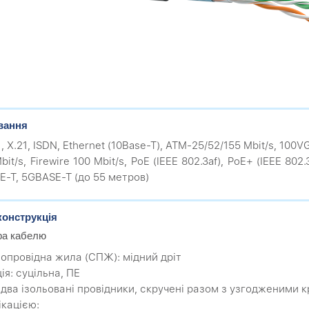
вання
1, X.21, ISDN, Ethernet (10Base-T), ATM-25/52/155 Mbit/s, 100
bit/s, Firewire 100 Mbit/s, PoE (IEEE 802.3af), PoE+ (IEEE 802
E-T, 5GBASE-T (до 55 метров)
конструкція
ра кабелю
мопровідна жила (CПЖ): мідний дріт
ція: суцільна, ПЕ
: два ізольовані провідники, скручені разом з узгодженими
ікацією: