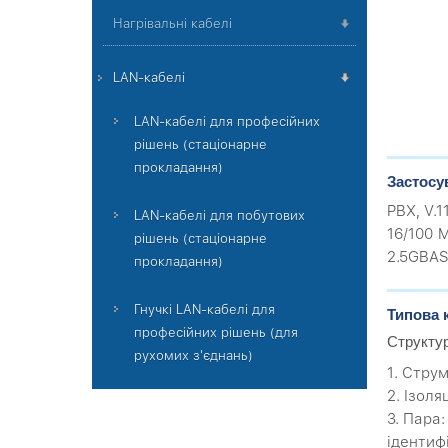
Нагрівальні кабелі
LAN-кабелі
LAN-кабелі для професійних
рішень (стаціонарне
прокладання)
Застосу
PBX, V.1
LAN-кабелі для побутових
16/100 M
рішень (стаціонарне
2.5GBAS
прокладання)
Гнучкі LAN-кабелі для
Типова 
професійних рішень (для
Структу
рухомих з'єднань)
1. Стру
2. Ізоля
3. Пара
ідентиф