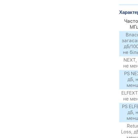
Характе
Часто
МГ
Влас
загаса
дБ/100
не біл
NEXТ, 
не ме
PS NE
дБ, 
мен
ELFEXТ,
не ме
PS ELF
дБ, 
мен
Retu
Loss, д
мен