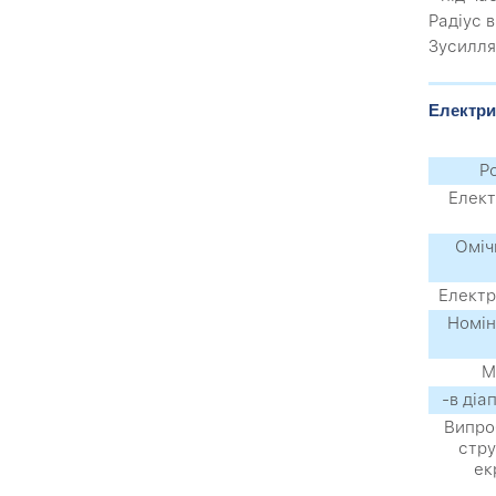
Радіус 
Зусилля
Електри
Р
Елект
Оміч
Електр
Номін
М
-в діа
Випро
стру
ек