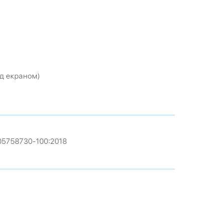
)
ід екраном)
-05758730-100:2018