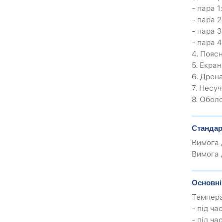
- пара 1
- пара 
- пара 
- пара 
4. Поясн
5. Екра
6. Дрен
7. Несуч
8. Обол
Стандар
Вимога 
Вимога 
Основні
Темпера
- під ча
- під ча