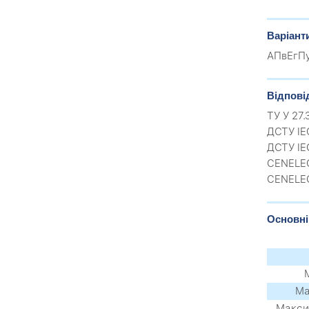
Варіант
АПвЕгПу
Відпові
ТУ У 27
ДСТУ IE
ДСТУ IE
CENELEC
CENELEC
Основні
Ма
Макси