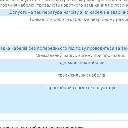
агоряння кабелю (тривалість короткого замикання не повин
Допустима температура нагріву жил кабелів в аварійн
Тривалість роботи кабелів в аварійному режи
адка кабелів без попереднього підігріву проводиться за т
Мінімальний радіус вигину при прокладці:
-одножильних кабелів
-трьохжильних кабелів
Гарантійний термін експлуатації
атура та ваго-габаритні характеристики