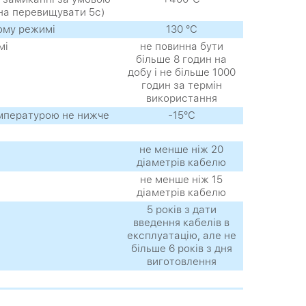
на перевищувати 5с)
ому режимі
130 °С
мі
не повинна бути
більше 8 годин на
добу і не більше 1000
годин за термін
використання
емпературою не нижче
-15°С
не менше ніж 20
діаметрів кабелю
не менше ніж 15
діаметрів кабелю
5 років з дати
введення кабелів в
експлуатацію, але не
більше 6 років з дня
виготовлення