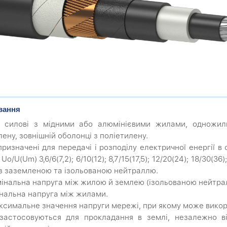
вання
 силові з мідними або алюмінієвими жилами, одножиль
лену, зовнішній оболонці з поліетилену.
призначені для передачі і розподілу електричної енергії в
Uo/U(Um) 3,6/6(7,2); 6/10(12); 8,7/15(17,5); 12/20(24); 18/30(
з заземленою та ізольованою нейтраллю.
мінальна напруга між жилою й землею (ізольованою нейтрал
інальна напруга між жилами.
ксимальне значення напруги мережі, при якому може викор
застосовуються для прокладання в землі, незалежно від