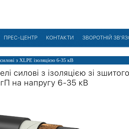
ПРЕС-ЦЕНТР
КОНТАКТИ
ЗВОРОТНІЙ ЗВ'Я
 силові з XLPE ізоляцією 6-35 кВ
елі силові з ізоляцією зі зшитог
гП на напругу 6-35 кВ