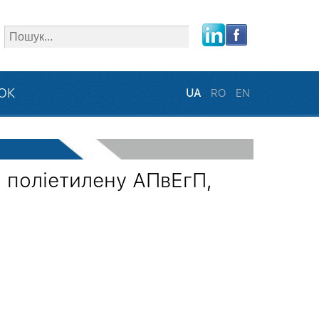
close
ЗОК
UA
RO
EN
о поліетилену АПвЕгП,