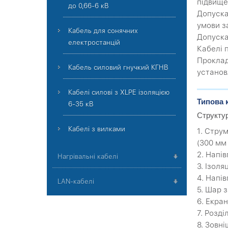
підвище
до 0,66-6 кВ
Допускає
умови з
Кабель для сонячних
Допуска
електростанцій
Кабелі 
Прокла
Кабель силовий гнучкий КГНВ
установ
Кабелі силові з XLPE ізоляцією
Типова 
6-35 кВ
Структу
Кабелі з вилками
1. Стру
(300 мм
2. Напі
Нагрівальні кабелі
3. Ізоля
4. Напів
LAN-кабелі
5. Шар 
6. Екран
7. Розд
8. Зовн