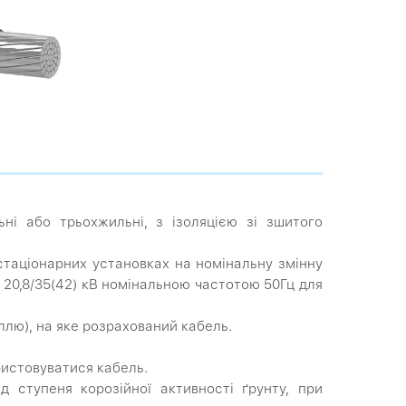
ні або трьохжильні, з ізоляцією зі зшитого
 стаціонарних установках на номінальну змінну
36); 20,8/35(42) кВ номінальною частотою 50Гц для
лю), на яке розрахований кабель.
истовуватися кабель.
 ступеня корозійної активності ґрунту, при