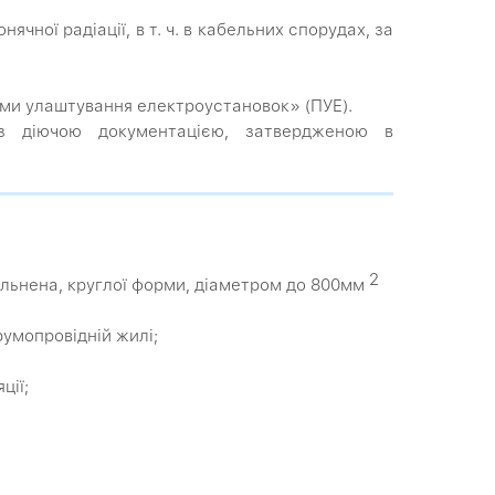
ячної радіації, в т. ч. в кабельних спорудах, за
лами улаштування електроустановок» (ПУЕ).
 з діючою документацією, затвердженою в
2
ільнена, круглої форми, діаметром до 800мм
румопровідній жилі;
ції;