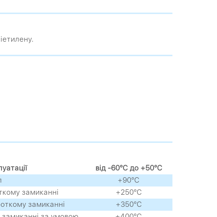
іетилену.
уатації
від -60°С до +50°С
л
+90°С
ткому замиканні
+250°С
роткому замиканні
+350°С
 замиканні за умовою
+400°С