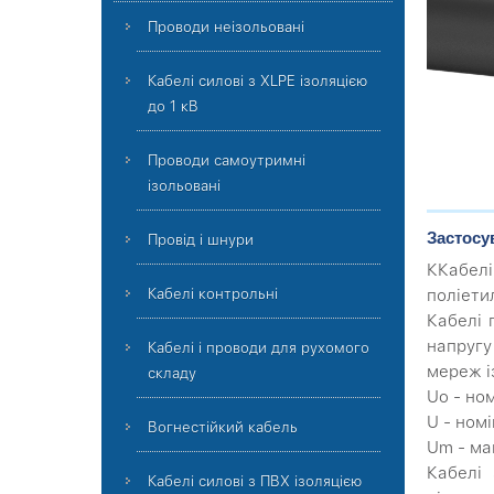
Проводи неізольовані
Кабелі силові з XLPE ізоляцією
до 1 кВ
Проводи самоутримні
ізольовані
Застосу
Провід і шнури
ККабелі
поліети
Кабелі контрольні
Кабелі 
напругу 
Кабелі і проводи для рухомого
мереж і
складу
Uo - но
U - ном
Вогнестійкий кабель
Um - ма
Кабелі 
Кабелі силові з ПВХ ізоляцією