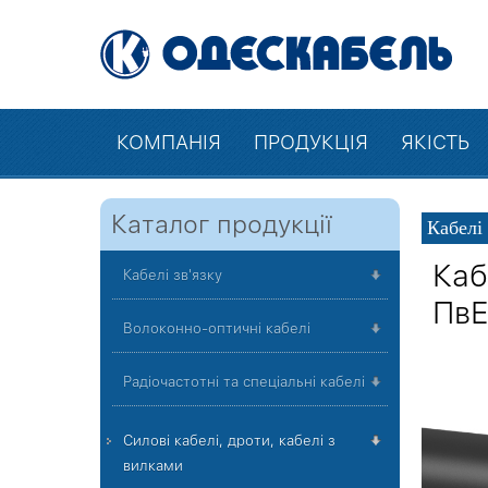
КОМПАНІЯ
ПРОДУКЦІЯ
ЯКІСТЬ
Каталог продукції
Кабелі
Каб
Кабелі зв'язку
ПвЕ
Волоконно-оптичні кабелі
Радіочастотні та спеціальні кабелі
Силові кабелі, дроти, кабелі з
вилками