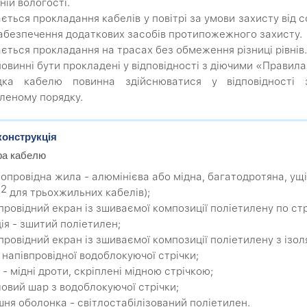
ній вологості.
ться прокладання кабелів у повітрі за умови захисту від сон
абезпечення додаткових засобів протипожежного захисту.
ється прокладання на трасах без обмеження різниці рівнів.
повинні бути прокладені у відповідності з діючими «Прави
дка кабелю повинна здійснюватися у відповідності
леному порядку.
конструкція
ра кабелю
мопровідна жила - алюмінієва або мідна, багатодротяна, ущ
2
для трьохжильних кабелів);
впровідний екран із зшиваємої композиції поліетилену по ст
ція - зшитий поліетилен;
провідний екран із зшиваємої композиції поліетилену з ізоля
з напівпровідної водоблокуючої стрічки;
 - мідні дроти, скріплені мідною стрічкою;
іловий шар з водоблокуючої стрічки;
ішня оболонка - світлостабілізований поліетилен.