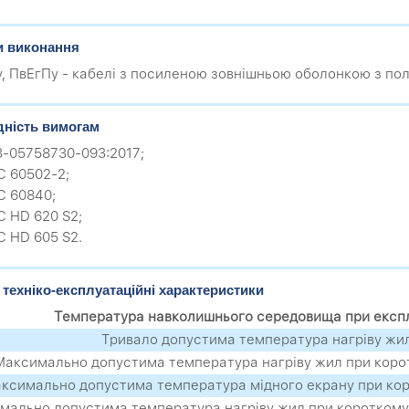
и виконання
, ПвЕгПу - кабелі з посиленою зовнішньою оболонкою з пол
дність вимогам
.3-05758730-093:2017;
C 60502-2;
C 60840;
 HD 620 S2;
 HD 605 S2.
 техніко-експлуатаційні характеристики
Температура навколишнього середовища при експл
Тривало допустима температура нагріву жи
Максимально допустима температура нагріву жил при коро
ксимально допустима температура мідного екрану при ко
мально допустима температура нагріву жил при короткому