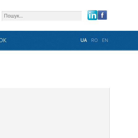
close
ЗОК
UA
RO
EN