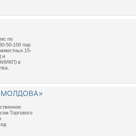
кс по
30-50-100 пар
овместных 15-
) и
ВНИИКП) в
тва.
Ь-МОЛДОВА»
ественное
сом Торгового
о
вод