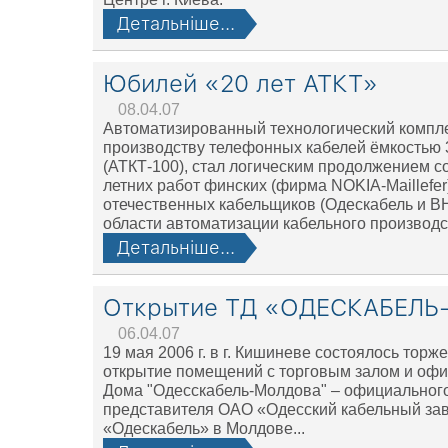
Детальніше...
Юбилей «20 лет АТКТ»
08.04.07
Автоматизированный технологический компле
производству телефонных кабелей ёмкостью 
(АТКТ-100), стал логическим продолжением с
летних работ финских (фирма NOKIA-Maillefer
отечественных кабельщиков (Одескабель и 
области автоматизации кабельного производс
Детальніше...
Открытие ТД «ОДЕСКАБЕЛ
06.04.07
19 мая 2006 г. в г. Кишиневе состоялось торж
открытие помещений с торговым залом и офи
Дома "Одесскабель-Молдова" – официальног
представителя ОАО «Одесский кабельный за
«Одескабель» в Молдове...