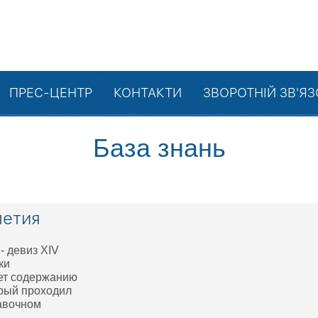
ПРЕС-ЦЕНТР
КОНТАКТИ
ЗВОРОТНІЙ ЗВ'Я
База знань
летия
девиз XIV
ки
ает содержанию
орый проходил
тавочном