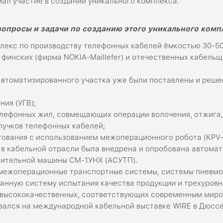
мал участие в создании уникального комплекса.
вопросы и задачи по созданию этого уникального комп
екс по производству телефонных кабелей ёмкостью 30-50-
финских (фирма NOKIA-Maillefer) и отечественных кабель
автоматизированного участка уже были поставлены и реше
ния (УГВ);
елефонных жил, совмещающих операции волочения, отжига,
пучков телефонных кабелей;
гования с использованием межоперационного робота (KPV-
е в кабельной отрасли была внедрена и опробована автома
лительной машины СМ-1УНХ (АСУТП).
 межоперационные транспортные системы, системы пневм
ванную систему испытания качества продукции и трехуров
 высококачественных, соответствующих современным миро
вался на международной кабельной выставке WIRE в Дюссе