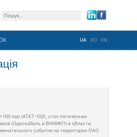
close
ЗОК
UA
RO
EN
ація
100 пар (АТКТ-100), стал логическим
щиков (Одескабель и ВНИИКП) в области
наменательного события на территории ОАО