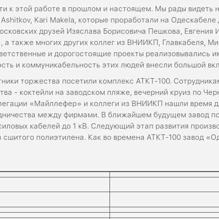
и к этой работе в прошлом и настоящем. Мы рады видеть на
rja Ashitkov, Kari Makela, которые проработали на Одескабел
осковских друзей Изяслава Борисовича Пешкова, Евгения 
», а также многих других коллег из ВНИИКП, Главкабеля, 
тветственные и дорогостоящие проекты реализовывались им
ть и коммуникабельность этих людей внесли большой вкл
тники торжества посетили комплекс АТКТ-100. Сотрудник
ва - коктейли на заводском пляже, вечерний круиз по Чер
легации «Майллефер» и коллеги из ВНИИКП нашли время д
удничества между фирмами. В ближайшем будущем завод по
силовых кабелей до 1 кВ. Следующий этап развития произв
 сшитого полиэтилена. Как во времена АТКТ-100 завод «Од