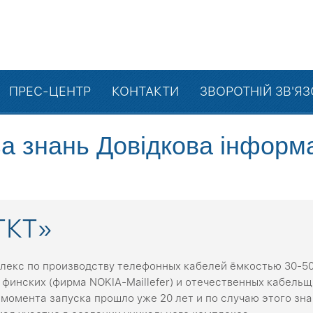
ПРЕС-ЦЕНТР
КОНТАКТИ
ЗВОРОТНІЙ ЗВ'Я
а знань
Довідкова інформ
ТКТ»
екс по производству телефонных кабелей ёмкостью 30-50-
финских (фирма NOKIA-Maillefer) и отечественных кабель
 момента запуска прошло уже 20 лет и по случаю этого з