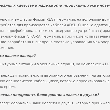
ования к качеству и надежности продукции, какие нов
чистки эмульсии фирмы RESY, Германия, на волочильных м
ройства для производства кабелей ADSL. С целью адаптац
злы гидрофобинола, а также маркирующие устройства фирм
ехнику фирмы SIKORA, Германия, в том числе испытательн
Была разработана и внедрена система управления межопе
рмания.
и вашего завода?
юнктурные ситуации в экономике страны, на комплексе АТК
тверждая правильность выбранного направления на автома
ию специалистов-кабельщиков, которые спроектировали ег
е время.
иехали поздравить Ваши давние коллеги и друзья?
 заводе собрались наши коллеги и друзья, которые принимал