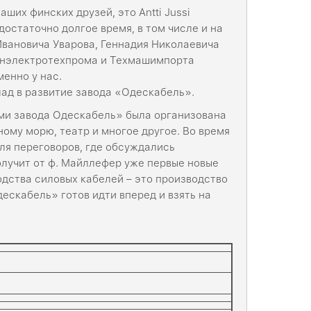
ших финских друзей, это Antti Jussi
е достаточно долгое время, в том числе и на
Ивановича Уварова, Геннадия Николаевича
Минэлектротехпрома и Техмашимпорта
енно у нас.
ад в развитие завода «Одескабель».
ами завода Одескабель» была организована
ному морю, театр и многое другое. Во время
ля переговоров, где обсуждались
лучит от ф. Майллефер уже первые новые
одства силовых кабелей – это производство
ескабель» готов идти вперед и взять на