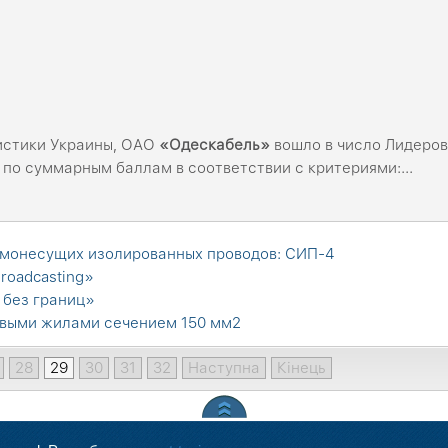
истики Украины, ОАО
«
Одескабель
»
вошло в число Лидеро
 по суммарным баллам в соответствии с критериями:...
монесущих изолированных проводов: СИП-4
roadcasting»
 без границ»
евыми жилами сечением 150 мм2
28
29
30
31
32
Наступна
Кінець