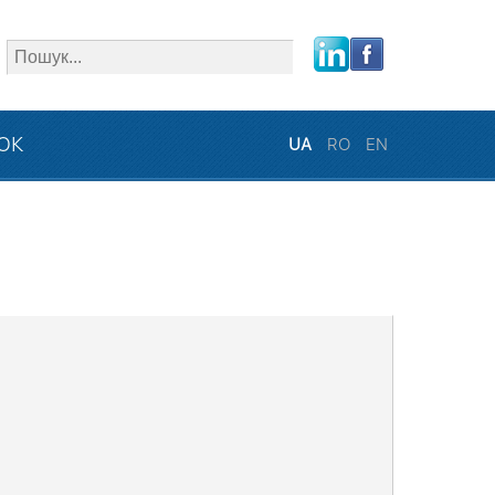
close
ЗОК
UA
RO
EN