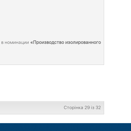
в в номинации
«
Производство изолированного
Сторінка 29 із 32