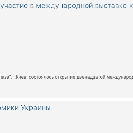
частие в международной выставке «Е
аза", г.Киев, состоялось открытие двенадцатой международ
..
омики Украины