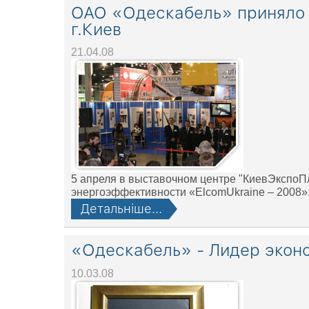
ОАО «Одескабель» приняло у
г.Киев
21.04.08
5 апреля в выставочном центре "КиевЭкспоПл
энергоэффективности «ЕlcomUkraine – 2008».
Детальніше...
«Одескабель» - Лидер экон
10.03.08