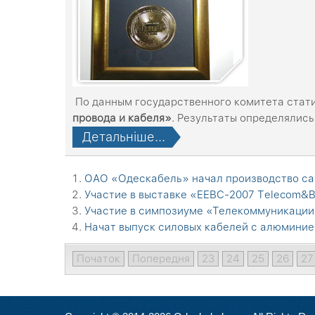
По данным государственного комитета стат
провода и кабеля
»
. Результаты определялись
Детальніше...
ОАО «Одескабель» начал производство са
Участие в выставке «ЕЕВС-2007 Тelecom&B
Участие в симпозиуме «Телекоммуникации
Начат выпуск силовых кабелей с алюмини
Початок
Попередня
23
24
25
26
27