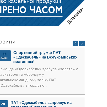
овини
Спортивний тріумф ПАТ
30
«Одескабель» на Всеукраїнських
ЖОВТ.
змаганнях!
Команда «Одескабель» здобула «золото» у
баскетболі та «бронзу» у
загальнокомандному заліку ПАТ
«Одескабель» з гордістю...
ПАТ «Одескабель» запрошує на
29