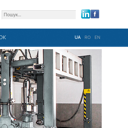
close
ЗОК
UA
RO
EN