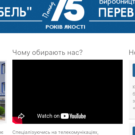
Чому обирають нас?
Н
яє
Спеціалізуючись на телекомунікаціях,