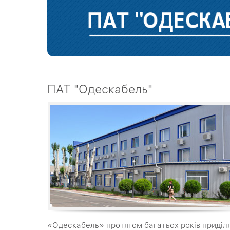
ПАТ "Одескабель"
«Одескабель» протягом багатьох років приділ