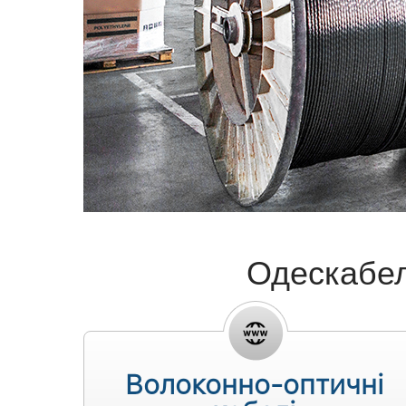
Одескабел
Волоконно-оптичні