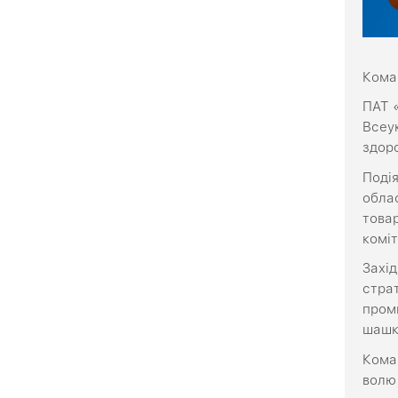
Кома
ПАТ «
Всеук
здоро
Подія
обла
товар
коміт
Захід
страт
проми
шашк
Кома
волю