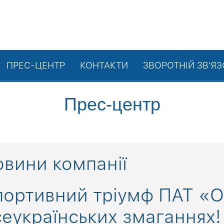
ПРЕС-ЦЕНТР
КОНТАКТИ
ЗВОРОТНІЙ ЗВ'Я
Прес-центр
вини компанії
портивний тріумф ПАТ «О
еукраїнських змаганнях!