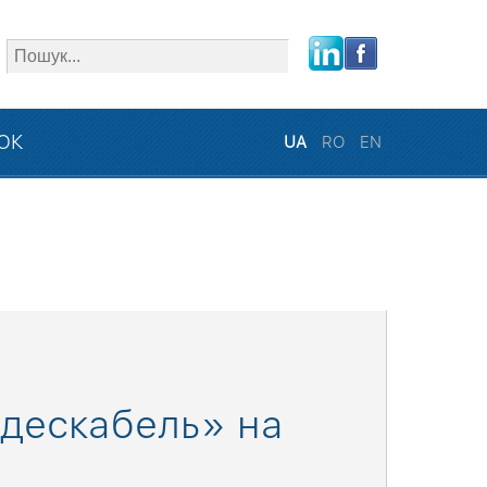
close
ЗОК
UA
RO
EN
дескабель» на