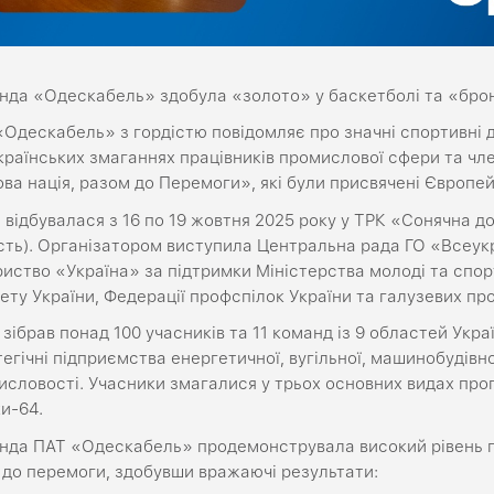
нда «Одескабель» здобула «золото» у баскетболі та «брон
Одескабель» з гордістю повідомляє про значні спортивні д
раїнських змаганнях працівників промислової сфери та член
ва нація, разом до Перемоги», які були присвячені Європе
 відбувалася з 16 по 19 жовтня 2025 року у ТРК «Сонячна до
сть). Організатором виступила Центральна рада ГО «Всеук
иство «Україна» за підтримки Міністерства молоді та спор
ету України, Федерації профспілок України та галузевих пр
 зібрав понад 100 учасників та 11 команд із 9 областей Укра
егічні підприємства енергетичної, вугільної, машинобудівної
словості. Учасники змагалися у трьох основних видах прог
и-64.
нда ПАТ «Одескабель» продемонструвала високий рівень п
 до перемоги, здобувши вражаючі результати: