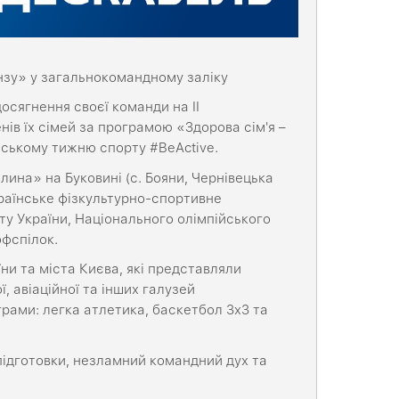
зу» у загальнокомандному заліку
осягнення своєї команди на ІІ
ів їх сімей за програмою «Здорова сім'я –
йському тижню спорту #BeActive.
лина» на Буковині (с. Бояни, Чернівецька
раїнське фізкультурно-спортивне
ту України, Національного олімпійського
офспілок.
їни та міста Києва, які представляли
, авіаційної та інших галузей
рами: легка атлетика, баскетбол 3х3 та
ідготовки, незламний командний дух та