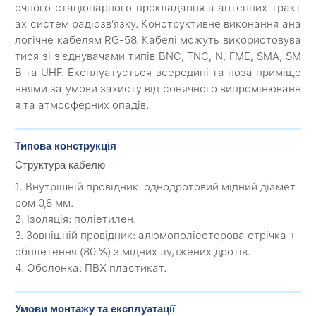
очного стаціонарного прокладання в антенних тракт
ах систем радіозв'язку. Конструктивне виконання ана
логічне кабелям RG-58. Кабелі можуть використовува
тися зі з'єднувачами типів BNC, TNC, N, FME, SMA, SM
B та UHF. Експлуатується всередині та поза приміще
ннями за умови захисту від сонячного випромінюванн
я та атмосферних опадів.
Типова конструкція
Структура кабелю
1. Внутрішній провідник: однодротовий мідний діамет
ром 0,8 мм.
2. Ізоляція: поліетилен.
3. Зовнішній провідник: алюмополіестерова стрічка +
обплетення (80 %) з мідних луджених дротів.
4. Оболонка: ПВХ пластикат.
Умови монтажу та експлуатації