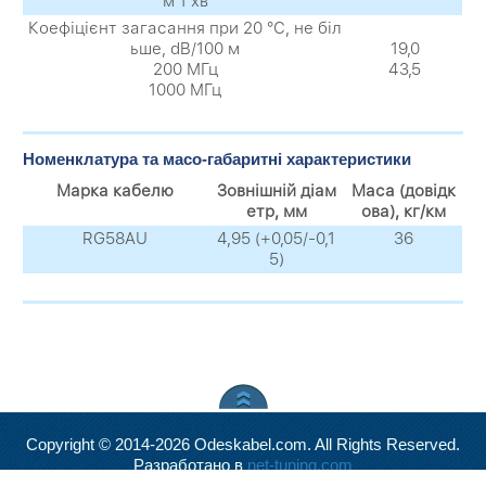
м 1 хв
Коефіцієнт загасання при 20 °С, не біл
ьше, dB/100 м
19,0
200 МГц
43,5
1000 МГц
Номенклатура та масо-габаритні характеристики
Марка кабелю
Зовнішній діам
Маса (довідк
етр, мм
ова), кг/км
RG58AU
4,95 (+0,05/-0,1
36
5)
Copyright © 2014-2026 Odeskabel.com. All Rights Reserved.
Разработано в
net-tuning.com