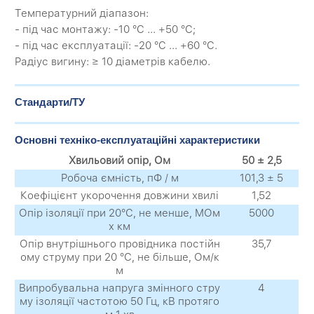
Температурний діапазон:
- під час монтажу: -10 °C ... +50 °C;
- під час експлуатації: -20 °C ... +60 °C.
Радіус вигину: ≥ 10 діаметрів кабелю.
Стандарти/ТУ
Основні техніко-експлуатаційні характеристики
Хвильовий опір, Ом
50 ± 2,5
Робоча ємність, пФ / м
101,3 ± 5
Коефіцієнт укорочення довжини хвилі
1,52
Опір ізоляції при 20°С, не менше, МОм
5000
x км
Опір внутрішнього провідника постійн
35,7
ому струму при 20 °С, не більше, Ом/к
м
Випробувальна напруга змінного стру
4
му ізоляції частотою 50 Гц, кВ протяго