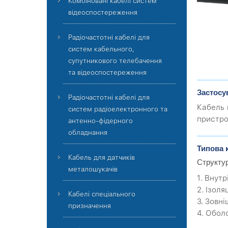
Комбіновані кабелі систем
відеоспостереження
Радіочастотні кабелі для
систем кабельного,
супутникового телебачення
та відеоспостереження
Застосу
Радіочастотні кабелі для
Кабель 
систем радіоелектронного та
пристро
антенно-фідерного
обладнання
Типова 
Кабель для датчиків
Структу
металошукачів
1. Внут
2. Ізоля
Кабелі спеціального
3. Зовні
призначення
4. Обол