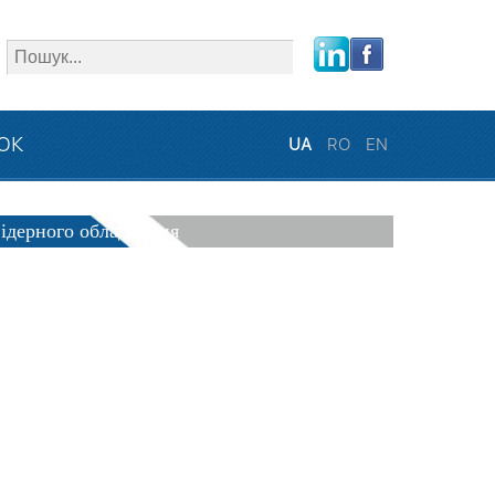
close
ЗОК
UA
RO
EN
фідерного обладнання