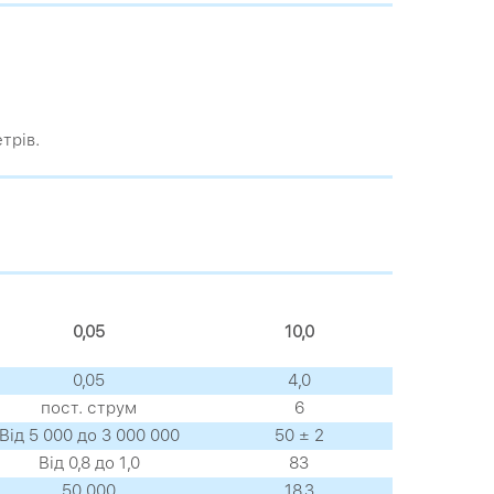
трів.
0,05
10,0
0,05
4,0
пост. струм
6
Від 5 000 до 3 000 000
50 ± 2
Від 0,8 до 1,0
83
50 000
18,3