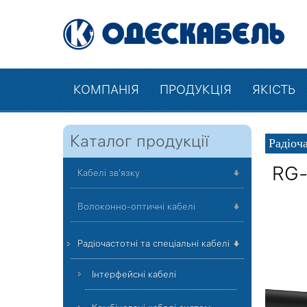
КОМПАНІЯ
ПРОДУКЦІЯ
ЯКІСТЬ
Каталог продукції
Радіоч
RG-
Кабелі зв'язку
Волоконно-оптичні кабелі
Радіочастотні та спеціальні кабелі
Інтерфейсні кабелі