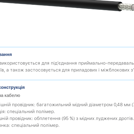
вання
використовується для під'єднання приймально-передаваль
їв, а також застосовується для приладових і міжблокових з
конструкція
ра кабелю
рішній провідник: багатожильний мідний діаметром 0,48 мм (
ція: спеціальний полімер.
шній провідник: обплетення (95 %) з мідних луджених дротів.
онка: спеціальний полімер.