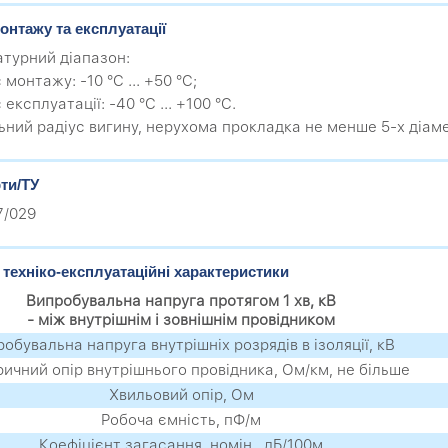
онтажу та експлуатації
турний діапазон:
с монтажу: -10 °C ... +50 °C;
с експлуатації: -40 °C ... +100 °C.
ьний радіус вигину, нерухома прокладка не менше 5-х діаме
ти/ТУ
7/029
 техніко-експлуатаційні характеристики
Випробувальна напруга протягом 1 хв, кВ
- між внутрішнім і зовнішнім провідником
обувальна напруга внутрішніх розрядів в ізоляції, кВ
ичний опір внутрішнього провідника, Ом/км, не більше
Хвильовий опір, Ом
Робоча ємність, пФ/м
Коефіцієнт загасання, номін., дБ/100м