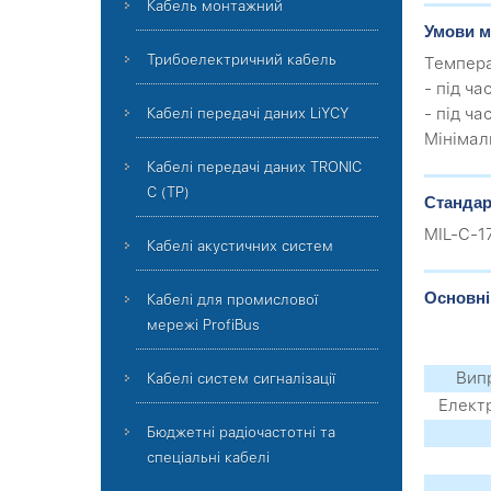
Кабель монтажний
Умови м
Трибоелектричний кабель
Темпера
- під ча
- під ча
Кабелі передачі даних LiYCY
Мінімал
Кабелі передачі даних TRONIC
C (TP)
Стандар
MIL-C-1
Кабелі акустичних систем
Основні
Кабелі для промислової
мережі ProfiBus
Випр
Кабелі систем сигналізації
Електр
Бюджетні радіочастотні та
спеціальні кабелі