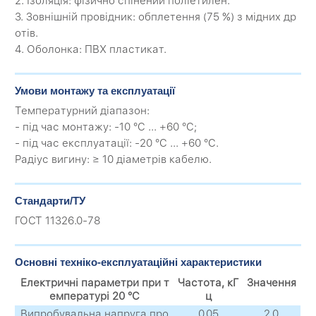
2. Ізоляція: фізично спінений поліетилен.
3. Зовнішній провідник: обплетення (75 %) з мідних др
отів.
4. Оболонка: ПВХ пластикат.
Умови монтажу та експлуатації
Температурний діапазон:
- під час монтажу: -10 °C ... +60 °C;
- під час експлуатації: -20 °C ... +60 °C.
Радіус вигину: ≥ 10 діаметрів кабелю.
Стандарти/ТУ
ГОСТ 11326.0-78
Основні техніко-експлуатаційні характеристики
Електричні параметри при т
Частота, кГ
Значення
емпературі 20 °C
ц
Випробувальна напруга про
0,05
2,0