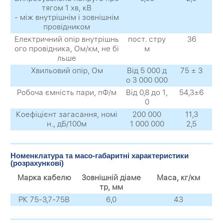
тягом 1 хв, кВ
- між внутрішнім і зовнішнім
провідником
Електричний опір внутрішнь
пост. стру
36
ого провідника, Ом/км, не бі
м
льше
Хвильовий опір, Ом
Від 5 000 д
75 ± 3
о 3 000 000
Робоча ємність пари, пФ/м
Від 0,8 до 1,
54,3±6
0
Коефіцієнт загасання, номі
200 000
11,3
н., дБ/100м
1 000 000
2,5
Номенклатура та масо-габаритні характеристики
(розрахункові)
Марка кабелю
Зовнішній діаме
Маса, кг/км
тр, мм
РК 75-3,7-75В
6,0
43