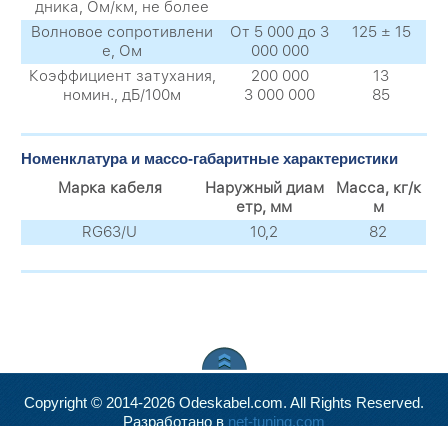
дника, Ом/км, не более
Волновое сопротивлени
От 5 000 до 3
125 ± 15
е, Ом
000 000
Коэффициент затухания,
200 000
13
номин., дБ/100м
3 000 000
85
Номенклатура и массо-габаритные характеристики
Марка кабеля
Наружный диам
Масса, кг/к
етр, мм
м
RG63/U
10,2
82
Copyright © 2014-2026 Odeskabel.com. All Rights Reserved.
Разработано в
net-tuning.com
Valid
XHTML
and
CSS