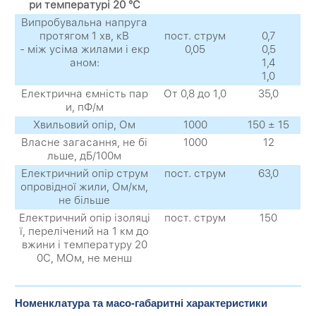
ри температурі 20 °C
Випробувальна напруга
протягом 1 хв, кВ
пост. струм
0,7
- між усіма жилами і екр
0,05
0,5
аном:
1,4
1,0
Електрична ємність пар
От 0,8 до 1,0
35,0
и, пФ/м
Хвильовий опір, Ом
1000
150 ± 15
Власне загасання, не бі
1000
12
льше, дБ/100м
Електричний опір струм
пост. струм
63,0
опровідної жили, Ом/км,
не більше
Електричний опір ізоляці
пост. струм
150
ї, перелічений на 1 км до
вжини і температуру 20
0С, МОм, не менш
Номенклатура та масо-габаритні характеристики