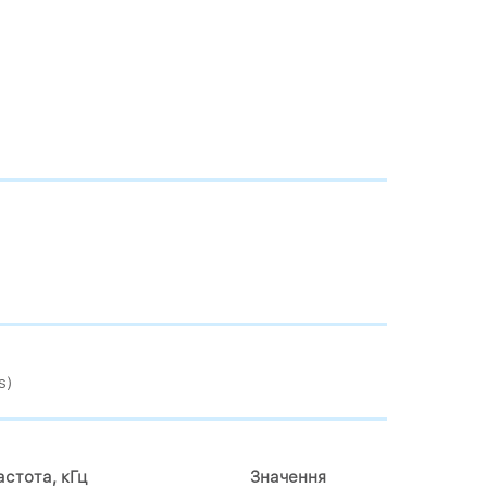
s)
астота, кГц
Значення