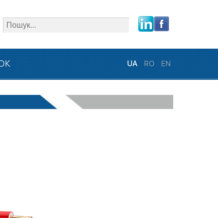
close
ЗОК
UA
RO
EN