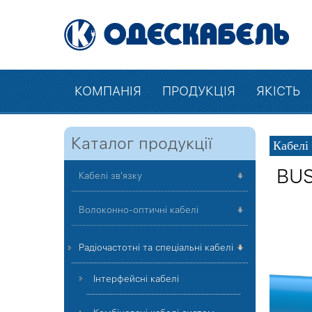
КОМПАНІЯ
ПРОДУКЦІЯ
ЯКІСТЬ
Каталог продукції
Кабелі
BUS
Кабелі зв'язку
Волоконно-оптичні кабелі
Радіочастотні та спеціальні кабелі
Інтерфейсні кабелі