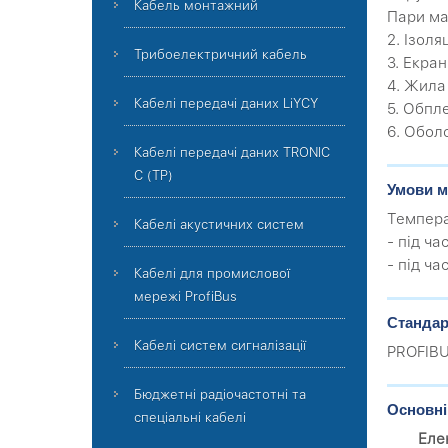
Кабель монтажний
Пари ма
2. Ізоля
Трибоелектричний кабель
3. Екра
4. Жила
Кабелі передачі даних LiYCY
5. Обпле
6. Обол
Кабелі передачі даних TRONIC
C (TP)
Умови м
Темпера
Кабелі акустичних систем
- під ча
- під ча
Кабелі для промислової
мережі ProfiBus
Стандар
Кабелі систем сигналізації
PROFIBUS
Бюджетні радіочастотні та
Основні
спеціальні кабелі
Еле