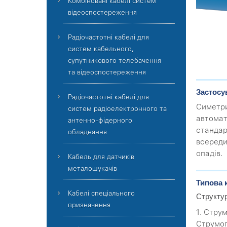
Комбіновані кабелі систем
відеоспостереження
Радіочастотні кабелі для
систем кабельного,
супутникового телебачення
та відеоспостереження
Застосу
Радіочастотні кабелі для
Симетри
систем радіоелектронного та
автомат
антенно-фідерного
стандар
обладнання
всереди
опадів.
Кабель для датчиків
металошукачів
Типова 
Кабелі спеціального
Структу
призначення
1. Стру
Струмоп