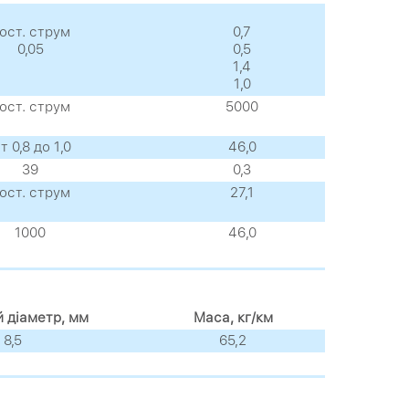
ост. струм
0,7
0,05
0,5
1,4
1,0
ост. струм
5000
т 0,8 до 1,0
46,0
39
0,3
ост. струм
27,1
1000
46,0
й діаметр, мм
Маса, кг/км
8,5
65,2