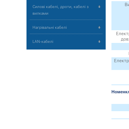
В
Силові кабелі, дроти, кабелі з
вилками
Нагрівальні кабелі
Елект
дов
LAN-кабелі
Електр
Номенкл