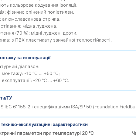
ють кольорове кодування ізоляції.
ція: фізично спінений поліетилен.
н: алюмолавсанова стрічка.
 стікання: мідна луджена.
тення (70 %): мідні луджені дроти.
онка: з ПВХ пластикату звичайної теплостійкості.
онтажу та експлуатації
турний діапазон:
с монтажу: -10 °C ... +50 °C;
с експлуатації: -20 °C ... +60 °C.
ти/ТУ
 IEC 61158-2 і специфікаціями ISA/SP 50 (Foundation Fieldbu
 техніко-експлуатаційні характеристики
ктричні параметри при температурі 20 °C
Ч