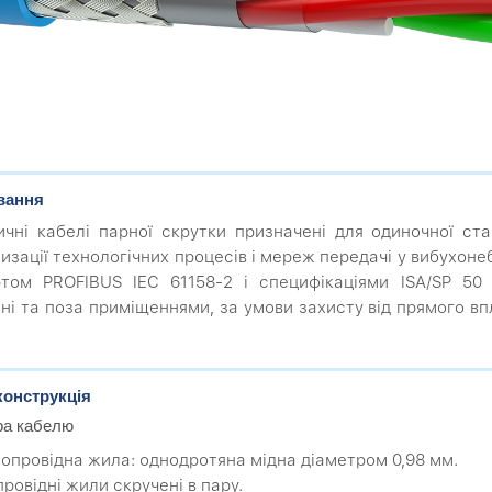
вання
чні кабелі парної скрутки призначені для одиночної ст
изації технологічних процесів і мереж передачі у вибухонеб
том PROFIBUS IEC 61158-2 і специфікаціями ISA/SP 50 (
ні та поза приміщеннями, за умови захисту від прямого в
конструкція
ра кабелю
мопровідна жила: однодротяна мідна діаметром 0,98 мм.
ровідні жили скручені в пару.