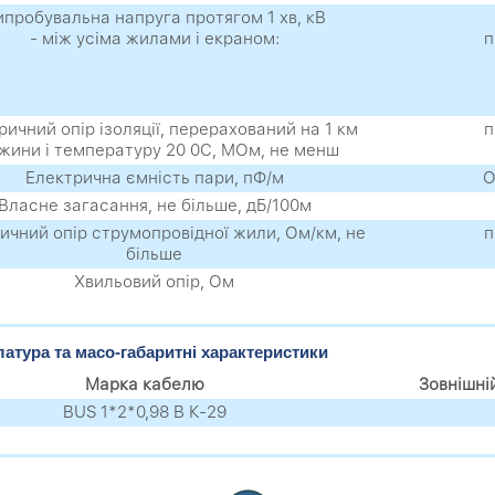
ипробувальна напруга протягом 1 хв, кВ
- між усіма жилами і екраном:
п
ричний опір ізоляції, перерахований на 1 км
п
жини і температуру 20 0С, МОм, не менш
Електрична ємність пари, пФ/м
О
Власне загасання, не більше, дБ/100м
ичний опір струмопровідної жили, Ом/км, не
п
більше
Хвильовий опір, Ом
атура та масо-габаритні характеристики
Марка кабелю
Зовнішні
BUS 1*2*0,98 В К-29