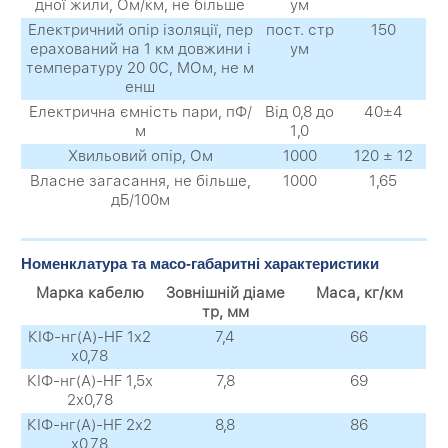
дної жили, Ом/км, не більше
ум
Електричний опір ізоляції, пер
пост. стр
150
ерахований на 1 км довжини і
ум
температуру 20 0С, МОм, не м
енш
Електрична ємність пари, пФ/
Від 0,8 до
40±4
м
1,0
Хвильовий опір, Ом
1000
120 ± 12
Власне загасання, не більше,
1000
1,65
дБ/100м
Номенклатура та масо-габаритні характеристики
Марка кабелю
Зовнішній діаме
Маса, кг/км
тр, мм
КІФ-нг(А)-HF 1х2
7,4
66
х0,78
КІФ-нг(А)-HF 1,5х
7,8
69
2х0,78
КІФ-нг(А)-HF 2х2
8,8
86
х0,78