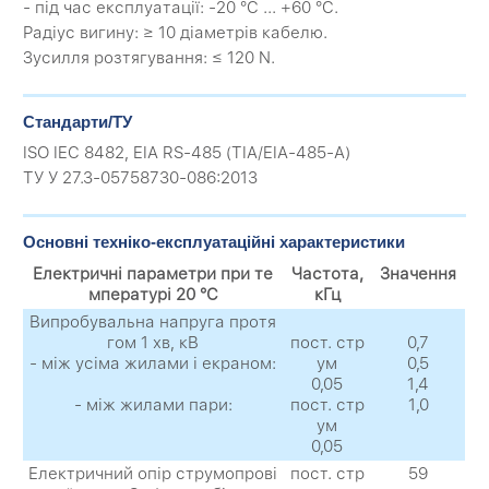
- під час експлуатації: -20 °C ... +60 °C.
Радіус вигину: ≥ 10 діаметрів кабелю.
Зусилля розтягування: ≤ 120 N.
Стандарти/ТУ
ISO IEC 8482, EIA RS-485 (ТIA/EIA-485-A)
ТУ У 27.3-05758730-086:2013
Основні техніко-експлуатаційні характеристики
Електричні параметри при те
Частота,
Значення
мпературі 20 °C
кГц
Випробувальна напруга протя
гом 1 хв, кВ
пост. стр
0,7
- між усіма жилами і екраном:
ум
0,5
0,05
1,4
- між жилами пари:
пост. стр
1,0
ум
0,05
Електричний опір струмопрові
пост. стр
59