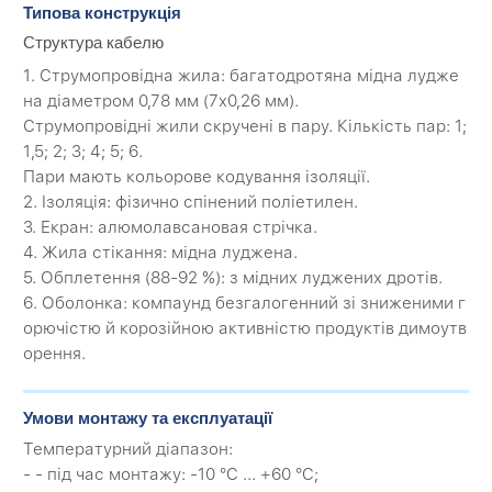
Типова конструкція
Структура кабелю
1. Струмопровідна жила: багатодротяна мідна лудже
на діаметром 0,78 мм (7х0,26 мм).
Струмопровідні жили скручені в пару. Кількість пар: 1;
1,5; 2; 3; 4; 5; 6.
Пари мають кольорове кодування ізоляції.
2. Ізоляція: фізично спінений поліетилен.
3. Екран: алюмолавсановая стрічка.
4. Жила стікання: мідна луджена.
5. Обплетення (88-92 %): з мідних луджених дротів.
6. Оболонка: компаунд безгалогенний зі зниженими г
орючістю й корозійною активністю продуктів димоутв
орення.
Умови монтажу та експлуатації
Температурний діапазон:
- - під час монтажу: -10 °C ... +60 °C;