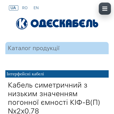
UA
RO
EN
Каталог продукції
Інтерфейсні кабелі
Кабель симетричний з
низьким значенням
погонної ємності КІФ-В(П)
Nx2x0.78