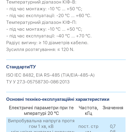
Температурний діапазон КІФ-В:
- під час монтажу: -10 °C ... +50 °C;
- під час експлуатації: -20 °C ... +60 °C.
Температурний діапазон КІФ-П:
- під час монтажу: -10 °C ... +50 °C;
- під час експлуатації: -40 °C ... +70 °C.
Радіус вигину: ≥ 10 діаметрів кабелю.
Зусилля розтягування: ≤ 120 N.
Стандарти/ТУ
ISO IEC 8482, EIA RS-485 (ТIA/EIA-485-A)
ТУ У 27.3-05758730-086:2013
Основні техніко-експлуатаційні характеристики
Електричні параметри при те
Частота,
Значення
мпературі 20 °C
кГц
Випробувальна напруга протя
гом 1 хв, кВ
пост. стр
0,7
- між усіма жилами і екраном:
ум
0,5