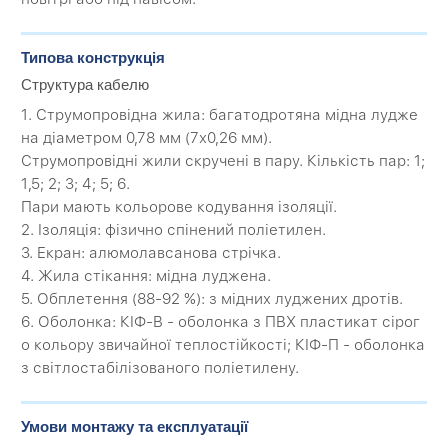
Типова конструкція
Структура кабелю
1. Струмопровідна жила: багатодротяна мідна лудже
на діаметром 0,78 мм (7х0,26 мм).
Струмопровідні жили скручені в пару. Кількість пар: 1;
1,5; 2; 3; 4; 5; 6.
Пари мають кольорове кодування ізоляції.
2. Ізоляція: фізично спінений поліетилен.
3. Екран: алюмолавсанова стрічка.
4. Жила стікання: мідна луджена.
5. Обплетення (88-92 %): з мідних луджених дротів.
6. Оболонка: КІФ-В - оболонка з ПВХ пластикат сірог
о кольору звичайної теплостійкості; КІФ-П - оболонка
з світлостабілізованого поліетилену.
Умови монтажу та експлуатації