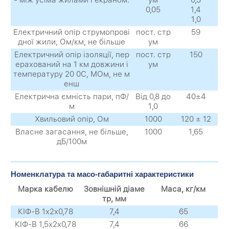
0,05
1,4
1,0
Електричний опір струмопрові
пост. стр
59
дної жили, Ом/км, не більше
ум
Електричний опір ізоляції, пер
пост. стр
150
ерахований на 1 км довжини і
ум
температуру 20 0С, МОм, не м
енш
Електрична ємність пари, пФ/
Від 0,8 до
40±4
м
1,0
Хвильовий опір, Ом
1000
120 ± 12
Власне загасання, не більше,
1000
1,65
дБ/100м
Номенклатура та масо-габаритні характеристики
Марка кабелю
Зовнішній діаме
Маса, кг/км
тр, мм
КІФ-В 1х2х0,78
7,4
65
КІФ-В 1,5х2х0,78
7,4
66