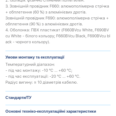
2. Ізоляція: фізично спінений поліетилен.
3. Зовнішній провідник F660: алюмополімерна стрічка
+ обплетення (60 %) з алюмінієвих дротів.
Зовнішній провідник F690: алюмополімерна стрічка +
обплетення (90 %) з алюмінієвих дротів.
4. Оболонка: ПВХ пластикат (F660BVcu White, F690BV
cu White - білого кольору; F660BVcu Black, F690BVcu bl
ack - чорного кольору).
Умови монтажу та експлуатації
Температурний діапазон:
- під час монтажу: -10 °C ... +60 °C;
- під час експлуатації: -20 °C ... +60 °C.
Радіус вигину: ≥ 10 діаметрів кабелю.
Стандарти/ТУ
Основні техніко-експлуатаційні характеристики