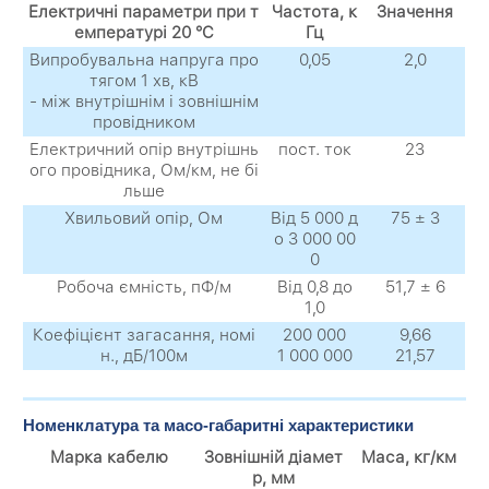
Електричні параметри при т
Частота, к
Значення
емпературі 20 °C
Гц
Випробувальна напруга про
0,05
2,0
тягом 1 хв, кВ
- між внутрішнім і зовнішнім
провідником
Електричний опір внутрішнь
пост. ток
23
ого провідника, Ом/км, не бі
льше
Хвильовий опір, Ом
Від 5 000 д
75 ± 3
о 3 000 00
0
Робоча ємність, пФ/м
Від 0,8 до
51,7 ± 6
1,0
Коефіцієнт загасання, номі
200 000
9,66
н., дБ/100м
1 000 000
21,57
Номенклатура та масо-габаритні характеристики
Марка кабелю
Зовнішній діамет
Маса, кг/км
р, мм