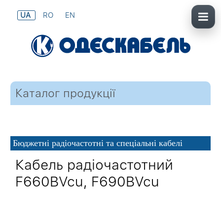
UA
RO
EN
Каталог продукції
Бюджетні радіочастотні та спеціальні кабелі
Кабель радіочастотний
F660BVcu, F690BVcu