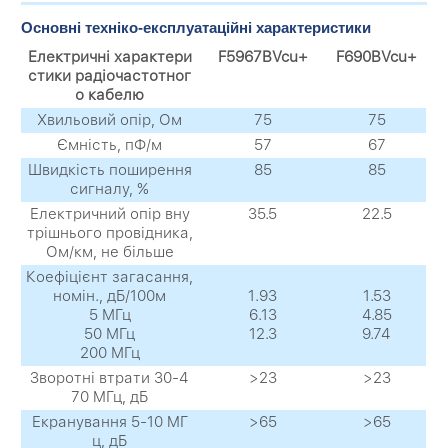
Основні техніко-експлуатаційні характеристики
Електричні характери
F5967BVcu+
F690BVcu+
стики радіочастотног
о кабелю
Хвильовий опір, Ом
75
75
Ємність, пФ/м
57
67
Швидкість поширення
85
85
сигналу, %
Електричний опір вну
35.5
22.5
трішнього провідника,
Ом/км, не більше
Коефіцієнт загасання,
номін., дБ/100м
1.93
1.53
5 МГц
6.13
4.85
50 МГц
12.3
9.74
200 МГц
Зворотні втрати 30-4
>23
>23
70 MГц, дБ
Екранування 5-10 MГ
>65
>65
ц, дБ