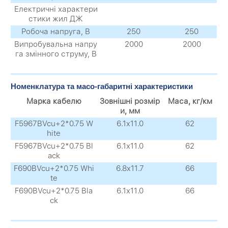
Електричні характери
стики жил ДЖ
Робоча напруга, В
250
250
Випробувальна напру
2000
2000
га змінного струму, В
Номенклатура та масо-габаритні характеристики
Марка кабелю
Зовнішні розмір
Маса, кг/км
и, мм
F5967BVcu+2*0.75 W
6.1x11.0
62
hite
F5967BVcu+2*0.75 Bl
6.1x11.0
62
ack
F690BVcu+2*0.75 Whi
6.8x11.7
66
te
F690BVcu+2*0.75 Bla
6.1x11.0
66
ck