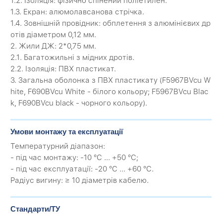
1.2. Ізоляція: фізично спінений поліетилен.
1.3. Екран: алюмолавсанова стрічка.
1.4. Зовнішній провідник: обплетення з алюмінієвих др
отів діаметром 0,12 мм.
2. Жили ДЖ: 2*0,75 мм.
2.1. Багатожильні з мідних дротів.
2.2. Ізоляція: ПВХ пластикат.
3. Загальна оболонка з ПВХ пластикату (F5967BVcu W
hite, F690BVcu White - білого кольору; F5967BVcu Blac
k, F690BVcu black - чорного кольору).
Умови монтажу та експлуатації
Температурний діапазон:
- під час монтажу: -10 °C ... +50 °C;
- під час експлуатації: -20 °C ... +60 °C.
Радіус вигину: ≥ 10 діаметрів кабелю.
Стандарти/ТУ