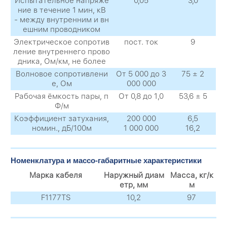
Испытательное напряже
0,05
3,0
ние в течение 1 мин, кВ
- между внутренним и вн
ешним проводником
Электрическое сопротив
пост. ток
9
ление внутреннего прово
дника, Ом/км, не более
Волновое сопротивлени
От 5 000 до 3
75 ± 2
е, Ом
000 000
Рабочая ёмкость пары, п
От 0,8 до 1,0
53,6 ± 5
Ф/м
Коэффициент затухания,
200 000
6,5
номин., дБ/100м
1 000 000
16,2
Номенклатура и массо-габаритные характеристики
Марка кабеля
Наружный диам
Масса, кг/к
етр, мм
м
F1177TS
10,2
97