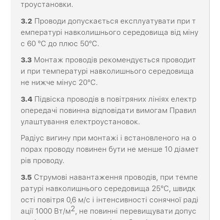
троустановки.
3
.2
Проводи допускається експлуатувати при т
емпературі навколишнього середовища від міну
с 60 °С до плюс 50°С.
3
.3
Монтаж проводів рекомендується проводит
и при температурі навколишнього середовища
не нижче мінус 20°С.
3
.4
Підвіска проводів в повітряних лініях електр
опередачі повинна відповідати вимогам Правил
улаштування електроустановок.
Радіус вигину при монтажі і встановленого на о
порах проводу повинен бути не менше 10 діамет
рів проводу.
3
.5
Струмові навантаження проводів, при темпе
ратурі навколишнього середовища 25°С, швидк
ості повітря 0,6 м/с і інтенсивності сонячної раді
2
ації 1000 Вт/м
, не повинні перевищувати допус