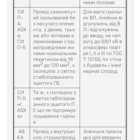
ними пісками
СИ
Провід самонесуч
Для магістральн
П-
ий ізольований бе
их ВЛ, лінійних ві
4;
з несучого елеме
дгалужень від В
ASX
нта, з двома, трьо
Л і відгалужень
s;
ма або чотирма а
до вводу, на нап
СИ
люмінієвими стру
ругу до 0,6/1 кВ в
П-5
мопровідними жи
атмосфері повіт
лами номінальним
ря I, II и III по ГОС
перетином від 16
Т 15150, по стіна
2
2
мм
до 120 мм
, з
х будівель і інже
ізоляцією з світло
нерних споруд
стабілізованного
зшитого ПЕ
СИ
Те ж, з ізоляцією з
П-5
светостабілізіров
нг
анного зшитого П
ASX
Е що не підтримує
sn
поширення горінн
я
АВ
Провід з внутрішн
Зовнішня прокла
КА
ьою струмопровід
дка для введенн