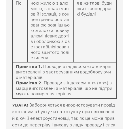
Пс
ною жилою з алю
я в житлові буди
мінію, в пластмас
нки і господарсь
овій ізоляції, з кон
кі будівлі
центрично розташ
ованою зовнішньо
ю жилою з повиву
алюмінієвих дроті
в і оболонкою з св
етостабілізірован
ного зшитого полі
етилену
Примітка
1.
Проводи з індексом «г» в марці
виготовлені з застосуванням водоблокуючи
х матеріалів.
Примітка
2.
Проводи з індексом «н» («n») в
марці виготовлені з матеріалів, що не підтри
мують поширення горіння.
УВАГА!
Забороняється використовувати провід
змотаним в бухту чи на котушку при підключені
й діючій електроустановці, так як це може прив
ести до перегріву і виходу з ладу проводу і елек