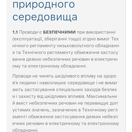
природного
середовища
1.1
Проводи є
БЕЗПЕЧНИМИ
при використанні
(експлуатації, зберіганні тощо) згідно вимог Тех
нічного регламенту низьковольтного обладнанн
я та Технічного регламенту обмеження застосу
вання деяких небезпечних речовин в електричн
ому та електронному обладнанні.
Проводи не чинять шкідливого впливу на здоро
в'я людини і навколишнє середовище і не вимаг
ають застосування спеціальних заходів безпек
и і захисту від шкідливих впливів. Максимальни
й вміст небезпечних речовин не перевищує доп
устимих значень, зазначених в Технічному регл
аменті обмеження застосування деяких небезп
ечних речовин в електричному та електронному
обладнанні.