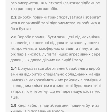
ого використання місткості (вантажопідйомнос
ті) транспортних засобів.
2
.2
Вироби повинні транспортуватися і зберігат
ися в споживчій тарі підприємства-виробника а
бо в бухтах.
2
.3
Вироби повинні бути захищені від механічни
х впливів, не повинні піддаватися впливу сонячн
их променів, атмосферних опадів та пилу, а так
ож парів кислот, лугів та інших агресивних сере
довищ, шкідливо діючих на виріб і тару.
2
.4
Допускається зберігання барабанів з вироб
ами на відкритих спеціально обладнаних майда
нчиках (в макрокліматичних районах з помірним
і холодним кліматом в атмосфері будь-яких типі
в) протягом терміну, що не перевищує шість міс
яців.
2
.5
Кінці кабелів при зберіганні повинні бути за
хищені від попадання вологи.