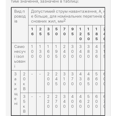
тимі значення, зазначені в таблиці:
Вид п
Допустимий струм навантаження, А, н
ровод
е більше, для номінальних перетинів о
2
ів
сновних жил, мм
1
2
3
5
7
9
1
1
1
2
6
5
5
0
0
5
2
5
8
4
0
0
5
0
Само
1
1
1
1
2
3
3
3
4
5
несуч
0
3
6
9
4
0
4
8
3
1
і ізол
0
0
0
5
0
0
0
0
6
5
ьован
і
З
2
-
-
2
2
3
3
4
4
5
6
а
0
0
4
1
7
3
8
6
0
х
к
0
5
0
0
0
5
0
0
и
В
щ
3
-
-
2
2
3
4
4
5
6
6
е
5
2
7
4
0
6
2
0
7
ні
к
0
0
0
0
0
0
0
0
В