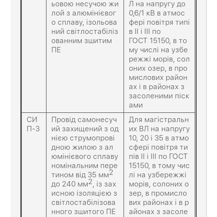
ьовою несучою жи
Л на напругу до
лой з алюмінієвог
0,6/1 кВ в атмос
о сплаву, ізольова
фері повітря типі
ний світлостабіліз
в II і III по
ованним зшитим
ГОСТ 15150, в то
ПЕ
му числі на узбе
режжі морів, сол
оних озер, в про
мислових район
ах і в районах з
засоленими піск
ами
СИ
Провід самонесуч
Для магістральн
П-3
ий захищений з од
их ВЛ на напругу
нією струмопрові
10, 20 і 35 в атмо
дною жилою з ал
сфері повітря ти
юмінієвого сплаву
пів II і III по ГОСТ
номінальним пере
15150, в тому чис
2
тином від 35 мм
лі на узбережжі
2
до 240 мм
, із зах
морів, солоних о
исною ізоляцією з
зер, в промисло
світлостабілізова
вих районах і в р
нного зшитого ПЕ
айонах з засоле