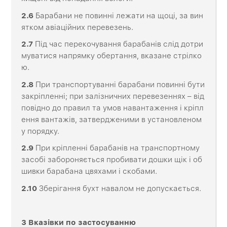
2
.6
Барабани не повинні лежати на щоці, за вин
ятком авіаційних перевезень.
2
.7
Під час перекочування барабанів слід дотри
муватися напрямку обертання, вказане стрілко
ю.
2
.8
При транспортуванні барабани повинні бути
закріпленні; при залізничних перевезеннях – від
повідно до правил та умов навантаження і кріпл
ення вантажів, затвердженими в установленом
у порядку.
2
.
9
При кріпленні барабанів на транспортному
засобі забороняється пробивати дошки щік і об
шивки барабана цвяхами і скобами.
2
.
10
Зберігання бухт навалом не допускається.
3
Вказівки
по
застосуванню