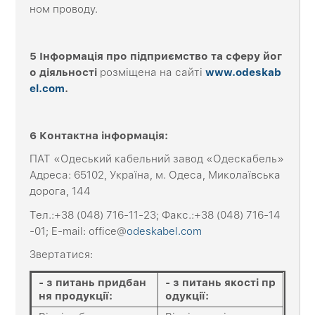
ном проводу.
5 Інформація про підприємство та сферу йог
о діяльності
розміщена на сайті
www.odeskab
el.com
.
6 Контактна
інформація
:
ПАТ «Одеський кабельний завод «Одескабель»
Адреса: 65102, Україна, м. Одеса, Миколаївська
дорога, 144
Тел.:+38 (048) 716-11-23; Факс.:+38 (048) 716-14
-01; E-mail: office@
odeskabel.com
Звертатися:
-
з питань придбан
-
з питань якості пр
ня продукції
:
одукції
: