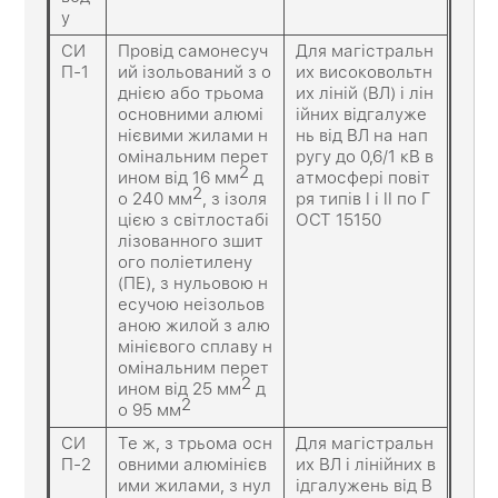
у
СИ
Провід самонесуч
Для магістральн
П-1
ий ізольований з о
их високовольтн
днією або трьома
их ліній (ВЛ) і лін
основними алюмі
ійних відгалуже
нієвими жилами н
нь від ВЛ на нап
омінальним перет
ругу до 0,6/1 кВ в
2
ином від 16 мм
д
атмосфері повіт
2
о 240 мм
, з ізоля
ря типів I і II по Г
цією з світлостабі
ОСТ 15150
лізованного зшит
ого поліетилену
(ПЕ), з нульовою н
есучою неізольов
аною жилой з алю
мінієвого сплаву н
омінальним перет
2
ином від 25 мм
д
2
о 95 мм
СИ
Те ж, з трьома осн
Для магістральн
П-2
овними алюмінієв
их ВЛ і лінійних в
ими жилами, з нул
ідгалужень від В