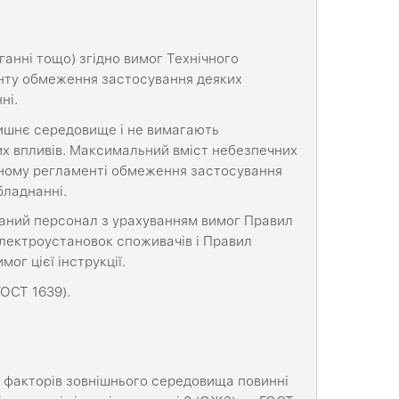
ганні тощо) згідно вимог Технічного
нту обмеження застосування деяких
ні.
лишнє середовище і не вимагають
вих впливів. Максимальний вміст небезпечних
чному регламенті обмеження застосування
бладнанні.
аний персонал з урахуванням вимог Правил
електроустановок споживачів і Правил
ог цієї інструкції.
ГОСТ 1639).
х факторів зовнішнього середовища повинні