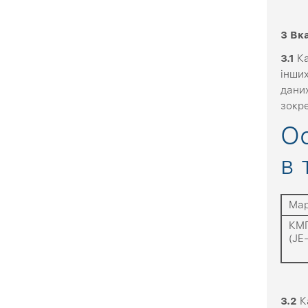
3
Вк
3
.1
Ка
інших
даних
зокр
О
в 
Мар
КМ
(JE
3
.2
К