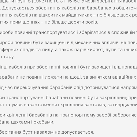
відати групі 8 (ОЖ3) по ГОСТ 15150. Умови зберігання кабел
. Допускається зберігання кабелів на барабанах в обшитом
гання кабелів на відкритих майданчиках – не більше двох рокі
тих приміщеннях – не більше десяти років.
ироби повинні транспортуватися і зберігатися в споживчій 
роби повинні бути захищені від механічних впливів, не пов
ферних опадів та пилу, а також парів кислот, лугів та інш
 і тару.
інці кабелів при зберіганні повинні бути захищені від попад
рабани не повинні лежати на щоці, за винятком авіаційних
ід час перекочування барабанів слід дотримуватися напрям
и транспортуванні барабани повинні бути закріпленні; при
ил та умов навантаження і кріплення вантажів, затверджен
ри кріпленні барабанів на транспортному засобі забороняє
бана цвяхами і скобами.
берігання бухт навалом не допускається.