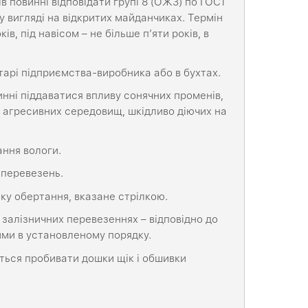
ів повинні відповідати групі 8 (ОЖ3) по ГОСТ
у вигляді на відкритих майданчиках. Термін
в, під навісом – не більше п’яти років, в
тарі підприємства-виробника або в бухтах.
инні піддаватися впливу сонячних променів,
их агресивних середовищ, шкідливо діючих на
ання вологи.
 перевезень.
ку обертання, вказане стрілкою.
 залізничних перевезеннях – відповідно до
ими в установленому порядку.
ться пробивати дошки щік і обшивки