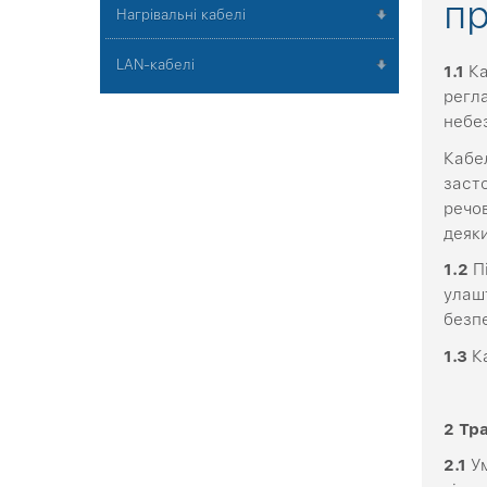
п
Нагрівальні кабелі
LAN-кабелі
1.1
Ка
регл
небе
Кабел
засто
речо
деяк
1.2
Пі
улаш
безпе
1.3
Ка
2
Тр
2
.1
Ум