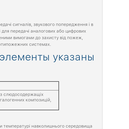
едачі сигналів, звукового попередження і в
і для передачі аналогових або цифрових
ищеними вимогами до захисту від пожеж,
ротипожежних системах.
 элементы указаны
р з слюдосодержащіх
езгалогенних композицій,
при температурі навколишнього середовища