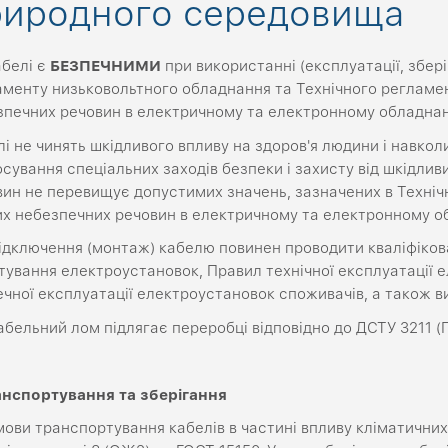
риродного середовища
белі є
БЕЗПЕЧНИМИ
при використанні (експлуатації, збері
аменту низьковольтного обладнання та Технічного регламе
зпечних речовин в електричному та електронному обладнан
і не чинять шкідливого впливу на здоров'я людини і навко
сування спеціальних заходів безпеки і захисту від шкідли
вин не перевищує допустимих значень, зазначених в Техні
их небезпечних речовин в електричному та електронному о
дключення (монтаж) кабелю повинен проводити кваліфіков
тування електроустановок, Правил технічної експлуатації 
чної експлуатації електроустановок споживачів, а також вим
бельний лом підлягає переробці відповідно до ДСТУ 3211 (
анспортування
та
зберігання
ови транспортування кабелів в частині впливу кліматични