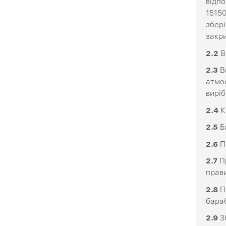
відпо
15150
збері
закри
2
.2
В
2
.3
Ви
атмос
виріб
2
.4
К
2
.5
Ба
2
.6
П
2
.
7
Пр
прав
2
.8
П
бара
2
.9
З