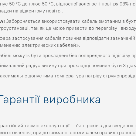
інус 50 °С до плюс 50 °С, відносної вологості повітря 98% пр
адки на відкритому повітрі.
А!
Забороняється використовувати кабель змотаним в бухту
роустановці, так як це може привести до перегріву і виход
ера застосування кабелів повинна відповідати зазначеній
именению электрических кабелей».
белі можуть бути прокладені без попереднього підігріву пр
німальний радіус вигину при прокладці повинен бути 3 діа
ксимально допустима температура нагріву струмопровідн
Гарантії виробника
рантійний термін експлуатації – п’ять років з дня введення в
 виготовлення, при дотриманні споживачем правил транспор