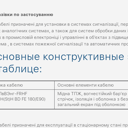
азівки
по
застосуванню
белі призначені для установки в системах сигналізації, пер
 аналогічних системах, а також для систем обробки даних 
 в промисловій електроніці і управлінні в об'єктах з підв
ема , в системах пожежної сигналізації та автоматичних п
сновные конструктивные
таблице:
ка кабелю
Основні елементи кабелю
ПвВЭнг-FRHF
Мідна ТПЖ, вогнестійкий бар’є
-H(St)H BD FE 180/E90)
стрічок, ізоляція і оболонка з б
загальний екран під оболонкою
абелі призначені для експлуатації в стаціонарному стані 