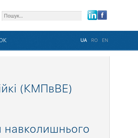
close
ЗОК
UA
RO
EN
ійкі (КМПвВE)
и навколишнього