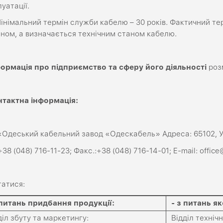
уатації.
інімальний термін служби кабелю – 30 років. Фактичний т
іном, а визначається технічним станом кабелю.
формація про підприємство та сферу його діяльності
роз
нтактна
інформація
:
«Одеський кабельний завод «Одескабель» Адреса: 65102, Ук
+38 (048) 716-11-23; Факс.:+38 (048) 716-14-01; E-mail: office
татися:
 питань придбання продукції
:
-
з питань як
діл збуту та маркетингу:
Відділ техніч