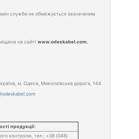
ермін служби не обмежується зазначеним
міщена на сайті
www
.
odeskabel
.
com
.
раїна, м. Одеса, Миколаївська дорога, 144
@
odeskabel.com
ості продукції
:
ного контролю, тел.: +38 (048)