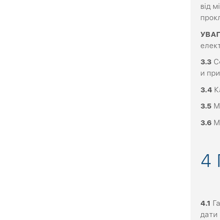
від м
прокл
УВАГ
елект
3
.3
Сф
и пр
3.4
Ка
3.5
Мі
3.6
Ма
4 
4.1
Га
дати