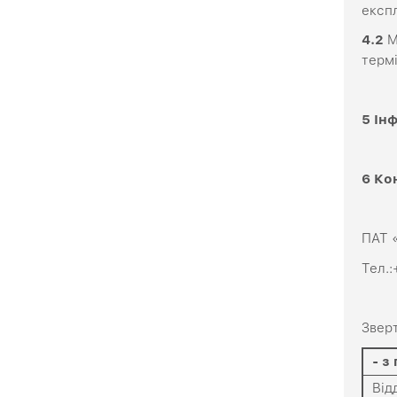
експл
4.2
М
терм
5 Ін
6 Ко
ПАТ 
Тел.:
Звер
-
з
Від