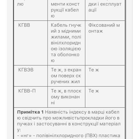
лю
менти конст
дки і експлуат
рукції кабел
ації
ю
КГВВ
Кабель гнучк
Фіксований м
ий з мідними
онтаж
жилами, полі
вінілхлоридн
ою ізоляцією
та оболонко
ю
КГВЭВ
Те ж, з екран
Те ж
ом поверх ск
ручених жил
КГВВ-П
Те ж, в плоск
Те ж
ому виконан
ні
Примітка
1
Наявність індексу в марці кабел
ю свідчить про можливістьпрокладки його в
пучках і застосуванні в конструкції матеріал
у:
- «нг» - полівінілхлоридного (ПВХ) пластика