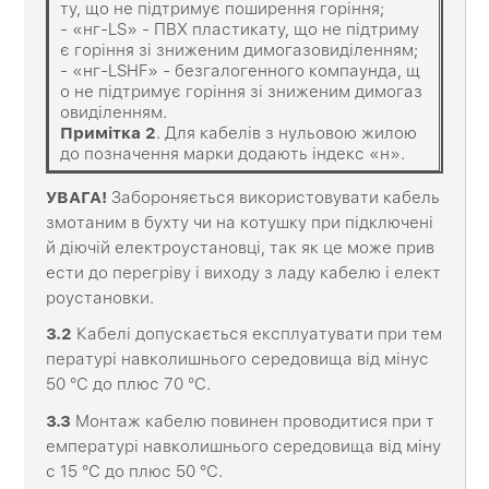
ту, що не підтримує поширення горіння;
- «нг-LS» - ПВХ пластикату, що не підтриму
є горіння зі зниженим димогазовиділенням;
- «нг-LSHF» - безгалогенного компаунда, щ
о не підтримує горіння зі зниженим димогаз
овиділенням.
Примітка
2
. Для кабелів з нульовою жилою
до позначення марки додають індекс «н».
УВАГА!
Забороняється використовувати кабель
змотаним в бухту чи на котушку при підключені
й діючій електроустановці, так як це може прив
ести до перегріву і виходу з ладу кабелю і елект
роустановки.
3
.2
Кабелі допускається експлуатувати при тем
пературі навколишнього середовища від мінус
50 °С до плюс 70 °С.
3
.3
Монтаж кабелю повинен проводитися при т
емпературі навколишнього середовища від міну
с 15 °С до плюс 50 °С.