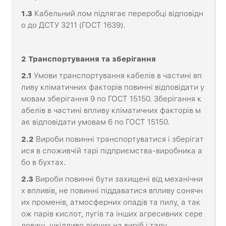
1.3
Кабельний лом підлягає переробці відповідн
о до ДСТУ 3211 (ГОСТ 1639).
2
Транспортування
та
зберігання
2
.1
Умови транспортування кабелів в частині вп
ливу кліматичних факторів повинні відповідати у
мовам зберігання 9 по ГОСТ 15150. Зберігання к
абелів в частині впливу кліматичних факторів м
ає відповідати умовам 6 по ГОСТ 15150.
2
.2
Вироби повинні транспортуватися і зберігат
ися в споживчій тарі підприємства-виробника а
бо в бухтах.
2
.3
Вироби повинні бути захищені від механічни
х впливів, не повинні піддаватися впливу сонячн
их променів, атмосферних опадів та пилу, а так
ож парів кислот, лугів та інших агресивних сере
довищ, шкідливо діючих на виріб і тару.