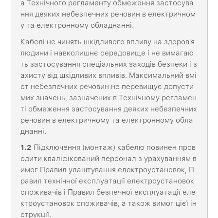
а Технічного регламенту обмеження застосува
ння деяких небезпечних речовин в електричном
у та електронному обладнанні.
Кабелі не чинять шкідливого впливу на здоров'я
людини і навколишнє середовище і не вимагаю
ть застосування спеціальних заходів безпеки і з
ахисту від шкідливих впливів. Максимальний вмі
ст небезпечних речовин не перевищує допусти
мих значень, зазначених в Технічному регламен
ті обмеження застосування деяких небезпечних
речовин в електричному та електронному обла
днанні.
1.2
Підключення (монтаж) кабелю повинен пров
одити кваліфікований персонал з урахуванням в
имог Правил улаштування електроустановок, П
равил технічної експлуатації електроустановок
споживачів і Правил безпечної експлуатації еле
ктроустановок споживачів, а також вимог цієї ін
струкції.