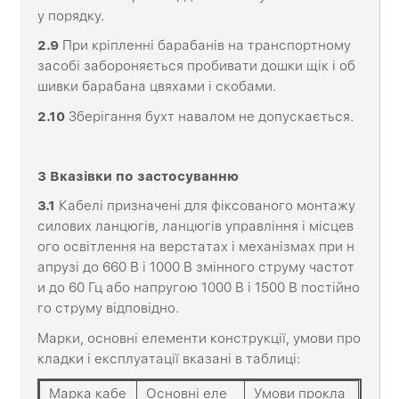
у порядку.
2
.
9
При кріпленні барабанів на транспортному
засобі забороняється пробивати дошки щік і об
шивки барабана цвяхами і скобами.
2
.
10
Зберігання бухт навалом не допускається.
3
Вказівки
по
застосуванню
3.1
Кабелі призначені для фіксованого монтажу
силових ланцюгів, ланцюгів управління і місцев
ого освітлення на верстатах і механізмах при н
апрузі до 660 В і 1000 В змінного струму частот
и до 60 Гц або напругою 1000 В і 1500 В постійно
го струму відповідно.
Марки, основні елементи конструкції, умови про
кладки і експлуатації вказані в таблиці:
Марка кабе
Основні еле
Умови прокла