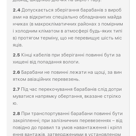
2
.4
Допускається зберігання барабанів з вироб
ами на відкритих спеціально обладнаних майда
нчиках (в макрокліматичних районах з помірним
і холодним кліматом в атмосфері будь-яких типі
в) протягом терміну, що не перевищує шість міс
яців.
2
.5
Кінці кабелів при зберіганні повинні бути за
хищені від попадання вологи.
2
.6
Барабани не повинні лежати на щоці, за вин
ятком авіаційних перевезень.
2
.7
Під час перекочування барабанів слід дотри
муватися напрямку обертання, вказане стрілко
ю.
2
.8
При транспортуванні барабани повинні бути
закріпленні; при залізничних перевезеннях – від
повідно до правил та умов навантаження і кріпл
ення вантажів, затвердженими в установленом