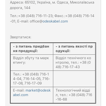
Адреса: 65102, Україна, м. Одеса, Миколаївська
дорога, 144
Тел.:+38 (048) 716-11-23; Факс.:+38 (048) 716-14
-01; E-mail: office@
odeskabel.com
Звертатися:
-
з питань придбан
-
з питань якості пр
ня продукції
:
одукції
:
Відділ збуту та марк
Відділ технічного ко
етингу:
нтролю, тел.: +38 (0
48) 716-17-43
Тел.: +38 (048) 716-1
4-04, 716-14-05, 716-
17-08, 716-17-09
E-mail:
market@odesk
Технологічний відді
abel.com
л, тел.: +38 (048) 716
-16-68