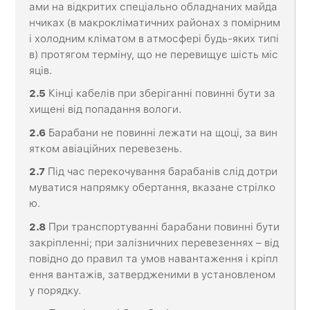
ами на відкритих спеціально обладнаних майда
нчиках (в макрокліматичних районах з помірним
і холодним кліматом в атмосфері будь-яких типі
в) протягом терміну, що не перевищує шість міс
яців.
2
.5
Кінці кабелів при зберіганні повинні бути за
хищені від попадання вологи.
2
.6
Барабани не повинні лежати на щоці, за вин
ятком авіаційних перевезень.
2
.7
Під час перекочування барабанів слід дотри
муватися напрямку обертання, вказане стрілко
ю.
2
.8
При транспортуванні барабани повинні бути
закріпленні; при залізничних перевезеннях – від
повідно до правил та умов навантаження і кріпл
ення вантажів, затвердженими в установленом
у порядку.