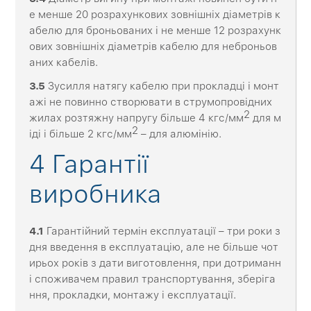
е менше 20 розрахункових зовнішніх діаметрів к
абелю для броньованих і не менше 12 розрахунк
ових зовнішніх діаметрів кабелю для неброньов
аних кабелів.
3
.5
Зусилля натягу кабелю при прокладці і монт
ажі не повинно створювати в струмопровідних
2
жилах розтяжну напругу більше 4 кгс/мм
для м
2
іді і більше 2 кгс/мм
– для алюмінію.
4 Гарантії
виробника
4.1
Гарантійний термін експлуатації – три роки з
дня введення в експлуатацію, але не більше чот
ирьох років з дати виготовлення, при дотриманн
і споживачем правил транспортування, зберіга
ння, прокладки, монтажу і експлуатації.