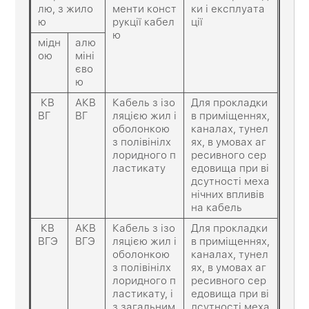
лю, з жило
менти конст
ки і експлуата
ю
рукції кабел
ції
ю
мідн
алю
ою
міні
єво
ю
КВ
АКВ
Кабель з ізо
Для прокладки
ВГ
ВГ
ляцією жил і
в приміщеннях,
оболонкою
каналах, тунел
з полівінілх
ях, в умовах аг
лоридного п
ресивного сер
ластикату
едовища при ві
дсутності меха
нічних впливів
на кабель
КВ
АКВ
Кабель з ізо
Для прокладки
ВГЭ
ВГЭ
ляцією жил і
в приміщеннях,
оболонкою
каналах, тунел
з полівінілх
ях, в умовах аг
лоридного п
ресивного сер
ластикату, і
едовища при ві
з загальним
дсутності меха