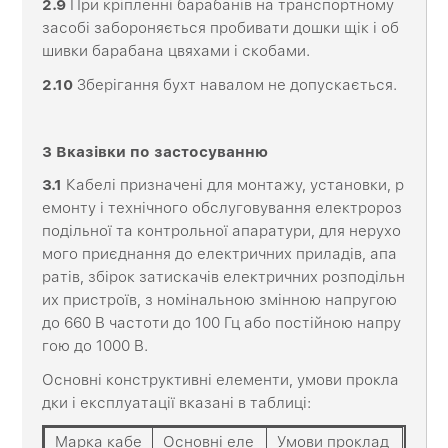
2
.9
При кріпленні барабанів на транспортному
засобі забороняється пробивати дошки щік і об
шивки барабана цвяхами і скобами.
2
.10
Зберігання бухт навалом не допускається.
3
Вказівки
по
застосуванню
3
.1
Кабелі призначені для монтажу, установки, р
емонту і технічного обслуговування електророз
подільної та контрольної апаратури, для нерухо
мого приєднання до електричних приладів, апа
ратів, збірок затискачів електричних розподільн
их пристроїв, з номінальною змінною напругою
до 660 В частоти до 100 Гц або постійною напру
гою до 1000 В.
Основні конструктивні елементи, умови прокла
дки і експлуатації вказані в таблиці:
Марка кабе
Основні еле
Умови проклад