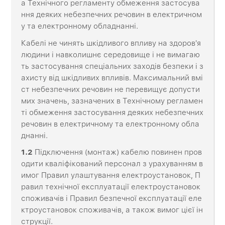
а Технічного регламенту обмеження застосува
ння деяких небезпечних речовин в електричном
у та електронному обладнанні.
Кабелі не чинять шкідливого впливу на здоров'я
людини і навколишнє середовище і не вимагаю
ть застосування спеціальних заходів безпеки і з
ахисту від шкідливих впливів. Максимальний вмі
ст небезпечних речовин не перевищує допусти
мих значень, зазначених в Технічному регламен
ті обмеження застосування деяких небезпечних
речовин в електричному та електронному обла
днанні.
1.2
Підключення (монтаж) кабелю повинен пров
одити кваліфікований персонал з урахуванням в
имог Правил улаштування електроустановок, П
равил технічної експлуатації електроустановок
споживачів і Правил безпечної експлуатації еле
ктроустановок споживачів, а також вимог цієї ін
струкції.