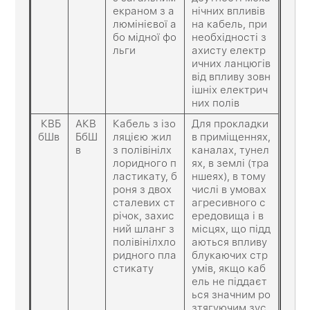
екраном з а
нічних впливів
люмінієвої а
на кабель, при
бо мідної фо
необхідності з
льги
ахисту електр
ичних ланцюгів
від впливу зовн
ішніх електрич
них полів
КВБ
АКВ
Кабель з ізо
Для прокладки
бШв
БбШ
ляцією жил
в приміщеннях,
в
з полівінілх
каналах, тунел
лоридного п
ях, в землі (тра
ластикату, б
ншеях), в тому
роня з двох
числі в умовах
сталевих ст
агресивного с
річок, захис
ередовища і в
ний шланг з
місцях, що підд
полівінілхло
аються впливу
ридного пла
блукаючих стр
стикату
умів, якщо каб
ель не піддаєт
ься значним ро
зтягуючим зус