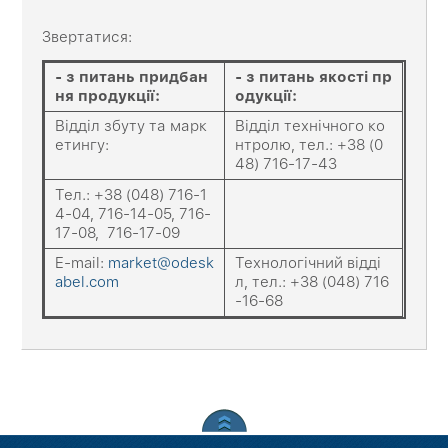
Звертатися:
-
з питань придбан
-
з питань якості пр
ня продукції
:
одукції
:
Відділ збуту та марк
Відділ технічного ко
етингу:
нтролю, тел.: +38 (0
48) 716-17-43
Тел.: +38 (048) 716-1
4-04, 716-14-05, 716-
17-08, 716-17-09
E-mail:
market@odesk
Технологічний відді
abel.com
л, тел.: +38 (048) 716
-16-68