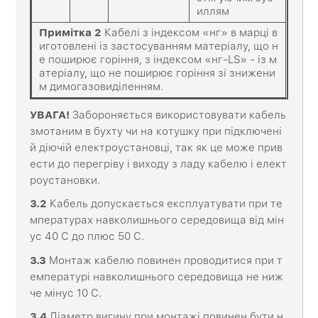
иллям
Примітка
2
Кабелі з індексом «нг» в марці в
иготовлені із застосуванням матеріалу, що н
е поширює горіння, з індексом «нг-LS» - із м
атеріалу, що не поширює горіння зі знижени
м димогазовиділенням.
УВАГА!
Забороняється використовувати кабель
змотаним в бухту чи на котушку при підключені
й діючій електроустановці, так як це може прив
ести до перегріву і виходу з ладу кабелю і елект
роустановки.
3
.2
Кабель допускається експлуатувати при те
мпературах навколишнього середовища від мін
ус 40 С до плюс 50 С.
3
.3
Монтаж кабелю повинен проводитися при т
емпературі навколишнього середовища не ниж
че мінус 10 С.
3
.4
Діаметр вигину при монтажі повинен бути н