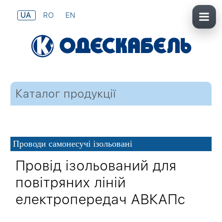
UA
RO
EN
Каталог продукції
Проводи самонесучі ізольовані
Провід ізольований для
повітряних ліній
електропередач АВКАПс