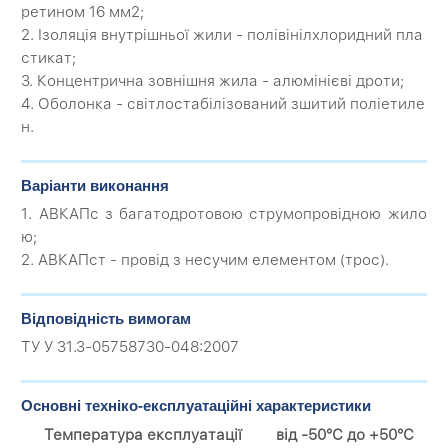
ретином 16 мм2;
2. Ізоляція внутрішньої жили - полівінілхлоридний пла
стикат;
3. Концентрична зовнішня жила - алюмінієві дроти;
4. Оболонка - світлостабілізований зшитий поліетиле
н.
Варіанти виконання
1. АВКАПс з багатодротовою струмопровідною жило
ю;
2. АВКАПст - провід з несучим елементом (трос).
Відповідність вимогам
ТУ У 31.3-05758730-048:2007
Основні техніко-експлуатаційні характеристики
Температура експлуатації
від -50°С до +50°С