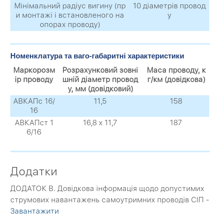
Мінімальний радіус вигину (пр
10 діаметрів провод
и монтажі і встановленого на
у
опорах проводу)
Номенклатура та ваго-габаритні характеристики
Маркорозм
Розрахунковий зовні
Маса проводу, к
ір проводу
шній діаметр провод
г/км (довідкова)
у, мм (довідковий)
АВКАПс 16/
11,5
158
16
АВКАПст 1
16,8 х 11,7
187
6/16
Додатки
ДОДАТОК B. Довідкова інформація щодо допустимих
струмових навантажень самоутримних проводів СІП -
Завантажити