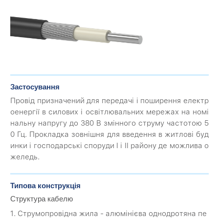
Застосування
Провід призначений для передачі і поширення електр
оенергії в силових і освітлювальних мережах на номі
нальну напругу до 380 В змінного струму частотою 5
0 Гц. Прокладка зовнішня для введення в житлові буд
инки і господарські споруди I і II району де можлива о
желедь.
Типова конструкція
Структура кабелю
1. Струмопровідна жила - алюмінієва однодротяна пе