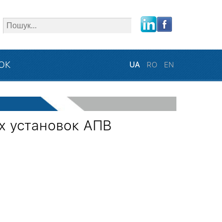
close
ЗОК
UA
RO
EN
х установок АПВ