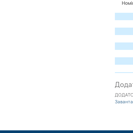
Номі
Дода
ДОДАТОК
Завант