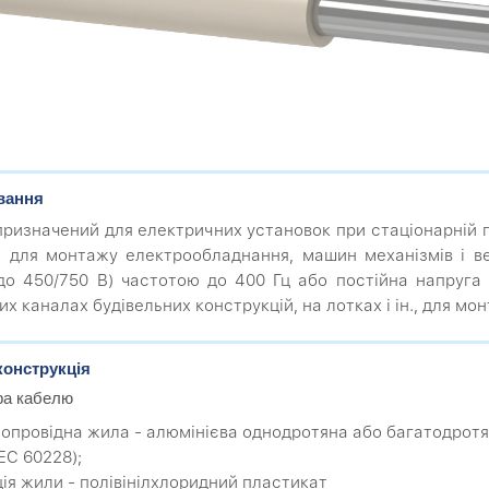
вання
призначений для електричних установок при стаціонарній 
 для монтажу електрообладнання, машин механізмів і ве
о 450/750 В) частотою до 400 Гц або постійна напруга 
их каналах будівельних конструкцій, на лотках і ін., для м
конструкція
ра кабелю
мопровідна жила - алюмінієва однодротяна або багатодротян
EC 60228);
яція жили - полівінілхлоридний пластикат