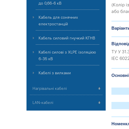
до 0,66-6 кВ
(Колір і
або бла
Кабель для сонячних
електростанцій
Варіант
Кабель силовий гнучкий КГНВ
Відпові
ТУ У 31
Кабелі силові з XLPE ізоляцією
IEC 602
6-35 кВ
Кабелі з вилками
Основні
Нагрівальні кабелі
LAN-кабелі
Номенкл