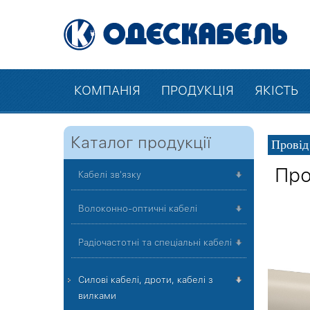
КОМПАНІЯ
ПРОДУКЦІЯ
ЯКІСТЬ
Каталог продукції
Провід
Про
Кабелі зв'язку
Волоконно-оптичні кабелі
Радіочастотні та спеціальні кабелі
Силові кабелі, дроти, кабелі з
вилками