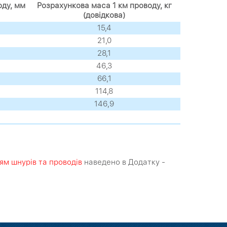
оду, мм
Розрахункова маса 1 км проводу, кг
(довідкова)
15,4
21,0
28,1
46,3
66,1
114,8
146,9
м шнурів та проводів
наведено в Додатку -