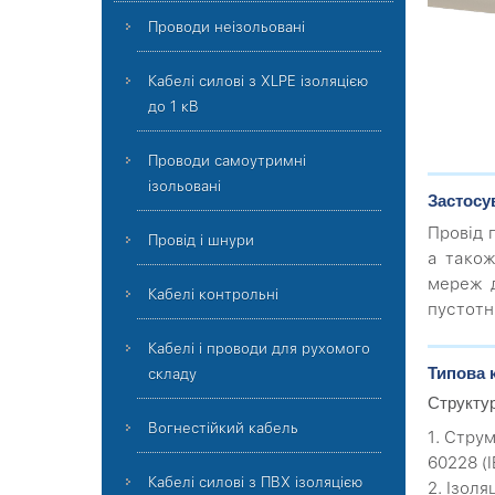
Проводи неізольовані
Кабелі силові з XLPE ізоляцією
до 1 кВ
Проводи самоутримні
ізольовані
Застосу
Провід 
Провід і шнури
а також
мереж д
Кабелі контрольні
пустотн
Кабелі і проводи для рухомого
Типова 
складу
Структу
Вогнестійкий кабель
1. Стру
60228 (I
Кабелі силові з ПВХ ізоляцією
2. Ізол