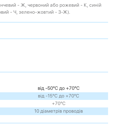
анчевий - Ж, червоний або рожевий - К, синій
овий - Ч, зелено-жовтий - З-Ж).
від -50°С до +70°С
від -15°С до +70°С
+70°С
10 діаметрів проводів