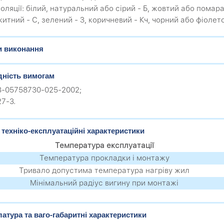
золяції: білий, натуральний або сірий - Б, жовтий або помар
китний - С, зелений - З, коричневий - Кч, чорний або фіолет
и виконання
дність вимогам
.3-05758730-025-2002;
27-3.
 техніко-експлуатаційні характеристики
Температура експлуатації
Температура прокладки і монтажу
Тривало допустима температура нагріву жил
Мінімальний радіус вигину при монтажі
атура та ваго-габаритні характеристики