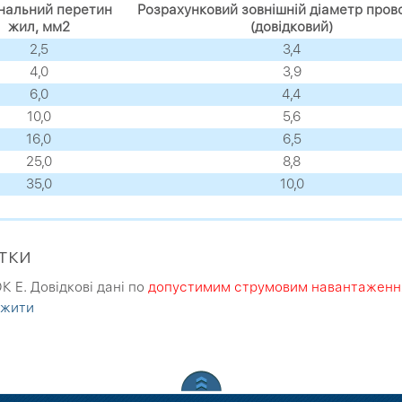
нальний перетин
Розрахунковий зовнішній діаметр пров
жил, мм2
(довідковий)
2,5
3,4
4,0
3,9
6,0
4,4
10,0
5,6
16,0
6,5
25,0
8,8
35,0
10,0
тки
 E. Довідкові дані по
допустимим струмовим навантаження
ажити