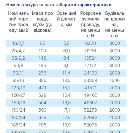
Номенклатура та ваго-габаритні характеристики
Номіналь
Маса про
Зовнішні
Розривне
Будівель
ний пере
воду,
й діамет
зусилля
на довжи
тин пров
кг/км (до
р, мм
проводу,
на,
оду, мм2
відкова)
не менш
не менш
е Н
е м
16/2,7
65
5,6
6220
3000
25/4,2
100
6,9
9296
3000
35/6,2
148
8,4
13524
3000
50/8
195
9,6
17112
3000
70/11
276
11,4
24130
2000
95/16
385
13,5
33369
1500
120/19
471
15,2
41521
2000
120/27
528
15,4
49465
2000
150/19
554
16,8
46307
2000
150/24
599
17,1
52279
2000
150/34
675
17,5
62643
2000
185/24
705
18,9
58075
2000
185/29
728
18,8
62055
2000