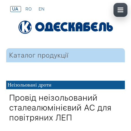
UA
RO
EN
Каталог продукції
Неізольовані дроти
Провід неізольований
сталеалюмінієвий АС для
повітряних ЛЕП