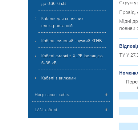
Структу
до 0,66-6 кВ
Провід,
Кабель для сонячних
Мідні др
електростанцій
повиви 
Кабель силовий гнучкий КГНВ
Відпові
ТУ У 27
Кабелі силові з XLPE ізоляцією
6-35 кВ
Номенкл
Кабелі з вилками
Пере
Нагрівальні кабелі
LAN-кабелі