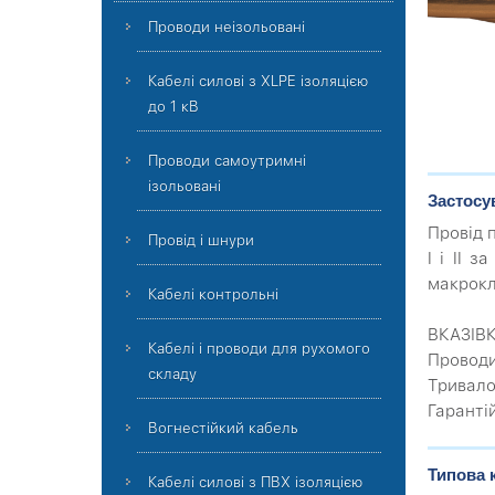
Проводи неізольовані
Кабелі силові з XLPE ізоляцією
до 1 кВ
Проводи самоутримні
ізольовані
Застосу
Провід 
Провід і шнури
I і II 
макрокл
Кабелі контрольні
ВКАЗІВ
Кабелі і проводи для рухомого
Проводи
складу
Тривало
Гаранті
Вогнестійкий кабель
Типова 
Кабелі силові з ПВХ ізоляцією