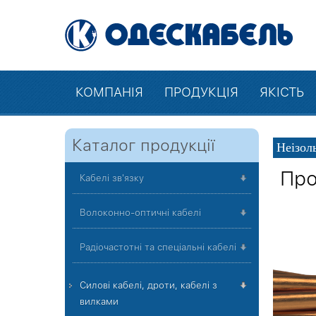
КОМПАНІЯ
ПРОДУКЦІЯ
ЯКІСТЬ
Каталог продукції
Неізол
Про
Кабелі зв'язку
Волоконно-оптичні кабелі
Радіочастотні та спеціальні кабелі
Силові кабелі, дроти, кабелі з
вилками