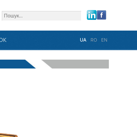
close
ЗОК
UA
RO
EN