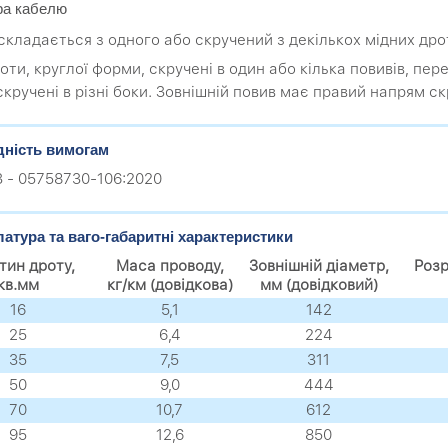
ра кабелю
 складається з одного або скручений з декількох мідних дрот
оти, круглої форми, скручені в один або кілька повивів, пер
скручені в різні боки. Зовнішній повив має правий напрям ск
дність вимогам
.3 - 05758730-106:2020
атура та ваго-габаритні характеристики
тин дроту,
Маса проводу,
Зовнішній діаметр,
Розр
кв.мм
кг/км (довідкова)
мм (довідковий)
16
5,1
142
25
6,4
224
35
7,5
311
50
9,0
444
70
10,7
612
95
12,6
850