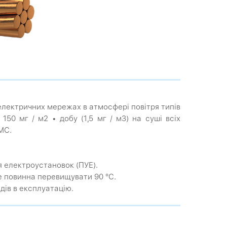
 електричних мережах в атмосфері повітря типів
150 мг / м2 • добу (1,5 мг / м3) на суші всіх
МС.
я електроустановок (ПУЕ).
е повинна перевищувати 90 °С.
дів в експлуатацію.