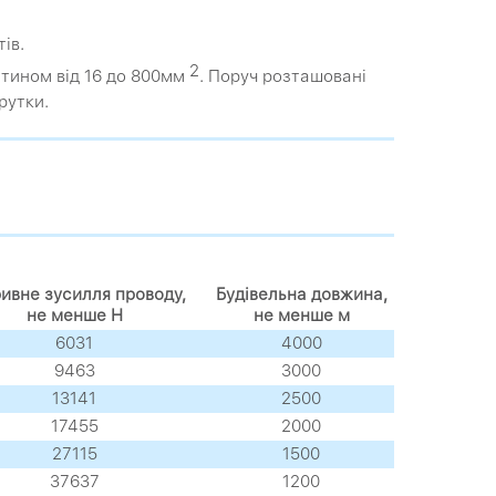
ів.
2
етином від 16 до 800мм
. Поруч розташовані
рутки.
ивне зусилля проводу,
Будівельна довжина,
не менше Н
не менше м
6031
4000
9463
3000
13141
2500
17455
2000
27115
1500
37637
1200