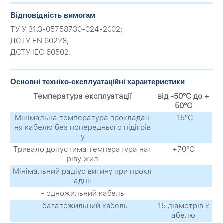
Відповідність вимогам
ТУ У 31.3-05758730-024-2002;
ДСТУ EN 60228;
ДСТУ IEC 60502.
Основні техніко-експлуатаційні характеристики
Температура експлуатації
від -50°С до +
50°С
Мінімальна температура прокладан
-15°С
ня кабелю без попереднього підігрів
у
Тривало допустима температура наг
+70°С
ріву жил
Мінімальний радіус вигину при прокл
адці:
- одножильний кабель
- багатожильний кабель
15 діаметрів к
абелю