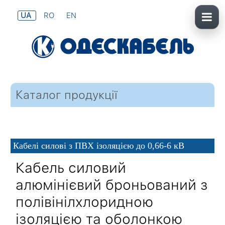
UA
RO
EN
Каталог продукції
Кабелі силові з ПВХ ізоляцією до 0,66-6 кВ
Кабель силовий
алюмінієвий броньований з
полівінілхлоридною
ізоляцією та оболонкою