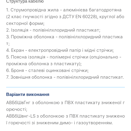
Структура кабелю
1. Струмопровідна жила - алюмінієва багатодротяна
(2 клас гнучкості згідно з ДСТУ EN 60228), круглої або
секторної форми;
2. Ізоляція - полівінілхлоридний пластикат;
3. Проміжна оболонка - полівінілхлоридний пластика
т;
4. Екран - електропровідний папір і мідні стрічки;
5. Поясна ізоляція - полімерні стрічки (опціонально -
проміжна оболонка з пластикату);
6. Броня - сталеві оцинковані стрічки;
7. Зовнішня оболонка - полівінілхлоридний пластикат.
Варіанти виконання
АВБбШвГнг з оболонкою з ПВХ пластикату зниженої г
орючості;
АВБбШвнг-LS з оболонкою з ПВХ пластикату знижено
ї горючості зі зниженим димо- і газоутворенням.