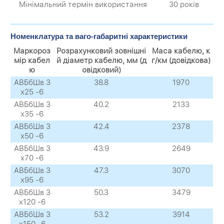
Мінімальний термін використання
30 років
Номенклатура та ваго-габаритні характеристики
Маркороз
Розрахунковий зовнішні
Маса кабелю, к
мір кабел
й діаметр кабелю, мм (д
г/км (довідкова)
ю
овідковий)
АВБбШв 3
38.8
1970
х25 -6
АВБбШв 3
40.2
2133
х35 -6
АВБбШв 3
42.4
2378
х50 -6
АВБбШв 3
43.9
2649
х70 -6
АВБбШв 3
47.3
3070
х95 -6
АВБбШв 3
50.3
3479
х120 -6
АВБбШв 3
53.2
3914
х150 -6