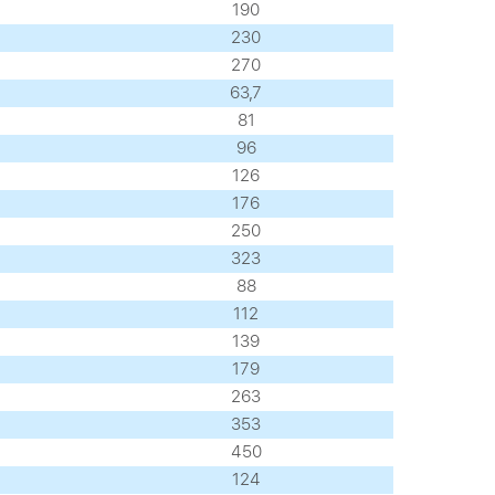
190
230
270
63,7
81
96
126
176
250
323
88
112
139
179
263
353
450
124