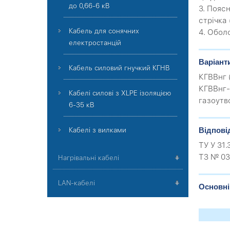
до 0,66-6 кВ
3. Пояс
стрічка
Кабель для сонячних
4. Обол
електростанцій
Варіант
Кабель силовий гнучкий КГНВ
КГВВнг 
КГВВнг
Кабелі силові з XLPE ізоляцією
газоутв
6-35 кВ
Відпові
Кабелі з вилками
ТУ У 31
ТЗ № 03
Нагрівальні кабелі
LAN-кабелі
Основні