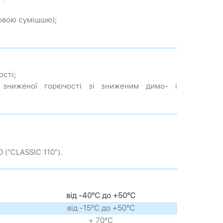
мовою сумішшю);
ості;
 зниженої горючості зі зниженим димо- і
 ("CLASSIC 110").
від -40°С до +50°С
від -15°С до +50°С
+ 70°С