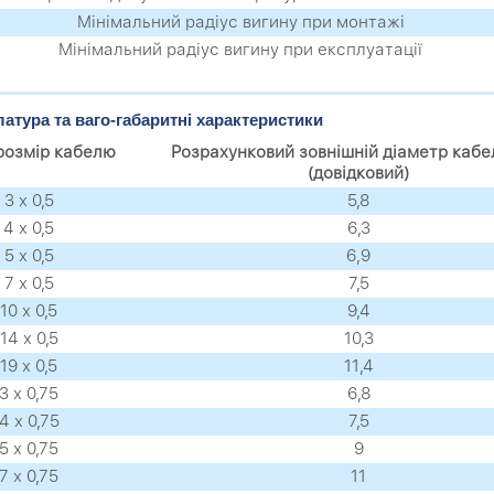
Мінімальний радіус вигину при монтажі
Мінімальний радіус вигину при експлуатації
атура та ваго-габаритні характеристики
озмір кабелю
Розрахунковий зовнішній діаметр кабе
(довідковий)
3 х 0,5
5,8
4 х 0,5
6,3
5 х 0,5
6,9
7 х 0,5
7,5
10 х 0,5
9,4
14 х 0,5
10,3
19 х 0,5
11,4
3 х 0,75
6,8
4 х 0,75
7,5
5 х 0,75
9
7 х 0,75
11