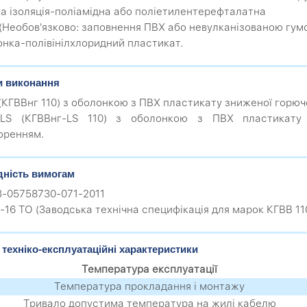
на ізоляція-поліамідна або поліетилентерефталатна
 (Необов'язково: заповнення ПВХ або невулканізованою гу
онка-полівінілхлоридний пластикат.
и виконання
(КГВВнг 110) з оболонкою з ПВХ пластикату зниженої горюч
-LS (КГВВнг-LS 110) з оболонкою з ПВХ пластикату
оренням.
дність вимогам
.3-05758730-071-2011
-16 ТО (Заводська технічна специфікація для марок КГВВ 110
 техніко-експлуатаційні характеристики
Температура експлуатації
Температура прокладання і монтажу
Тривало допустима температура на жилі кабелю