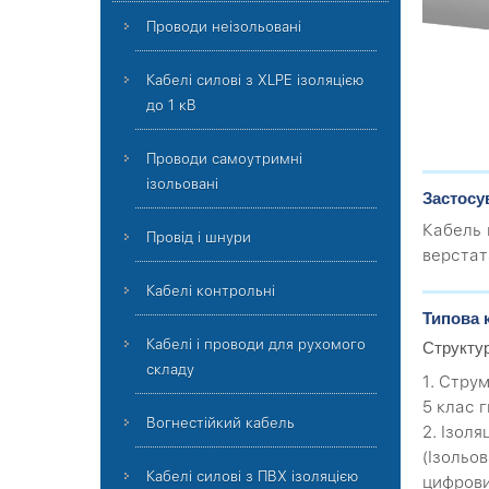
Проводи неізольовані
Кабелі силові з XLPE ізоляцією
до 1 кВ
Проводи самоутримні
ізольовані
Застосу
Кабель 
Провід і шнури
верстат
Кабелі контрольні
Типова 
Кабелі і проводи для рухомого
Структу
складу
1. Стру
5 клас г
Вогнестійкий кабель
2. Ізоля
(Ізольов
Кабелі силові з ПВХ ізоляцією
цифрови