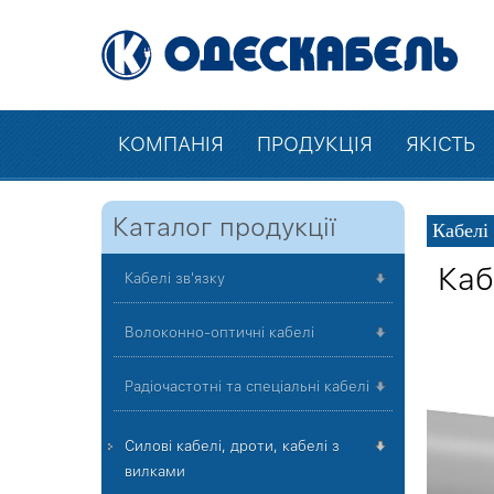
КОМПАНІЯ
ПРОДУКЦІЯ
ЯКІСТЬ
Каталог продукції
Кабелі
Каб
Кабелі зв'язку
Волоконно-оптичні кабелі
Радіочастотні та спеціальні кабелі
Силові кабелі, дроти, кабелі з
вилками