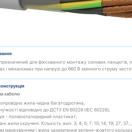
вання
призначений для фіксованого монтажу силових ланцюгів, л
ах і механізмах при напрузі до 660 В змінного струму часто
конструкція
ра кабелю
мопровідна жила-мідна багатодротяна,
нучкості відповідно до ДСТУ EN 60228 (IEC 60228);
ція - полівінілхлоридний пластикат;
ані жили скручені. Кількість жил: 3; 4; 5; 7; 10; 14; 19; 27; 3
м маркуванням і жила заземлення зелено-жовтого кольору