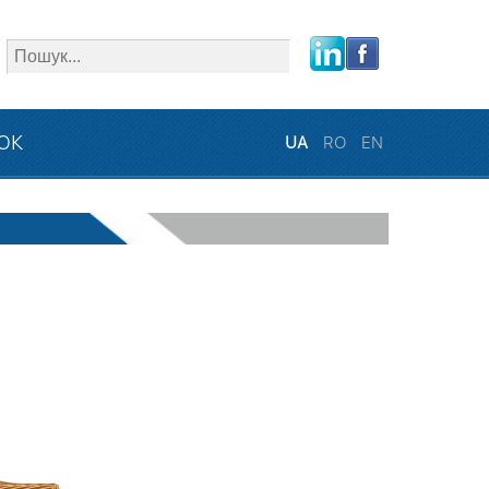
close
ЗОК
UA
RO
EN