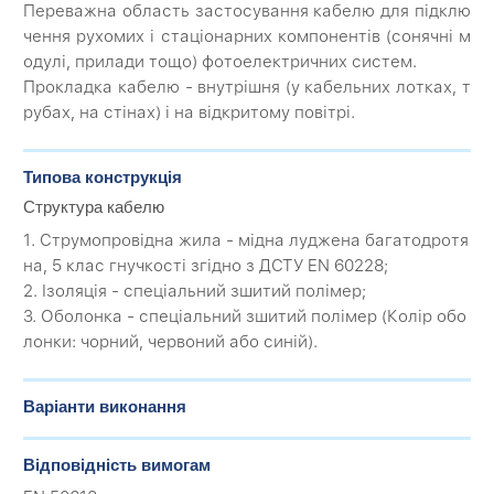
Переважна область застосування кабелю для підклю
чення рухомих і стаціонарних компонентів (сонячні м
одулі, прилади тощо) фотоелектричних систем.
Прокладка кабелю - внутрішня (у кабельних лотках, т
рубах, на стінах) і на відкритому повітрі.
Типова конструкція
Структура кабелю
1. Струмопровідна жила - мідна луджена багатодротя
на, 5 клас гнучкості згідно з ДСТУ EN 60228;
2. Ізоляція - спеціальний зшитий полімер;
3. Оболонка - спеціальний зшитий полімер (Колір обо
лонки: чорний, червоний або синій).
Варіанти виконання
Відповідність вимогам