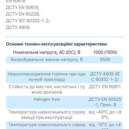
EN 50618
ДСТУ EN 50618;
ДСТУ EN 60228;
ДСТУ IEC 60332-1-2;
ДСТУ 4809.
Основні техніко-експлуатаційні характеристики
Номінальна напруга, AC (DC), В
1000 (1500)
Випробувальна змінна напруга, В
6500
Нерозповсюдження горіння при оди
ДСТУ 4809 (IE
ночній прокладці
C 60332-1-2)
Стійкість до мастил, кислотних і лу
ДСТУ EN 60811
жних розчинів
Halogen free
ДСТУ EN 50525
-1, Прил. В
Температура навколишнього серед
від -40°С до +9
овища при експлуатації
0°С
Температура навколишнього серед
від -15°С до +4