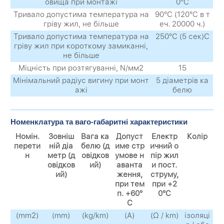
овища при монтажі
0°С
Тривало допустима температура на
90°С (120°С в т
гріву жил, не більше
еч. 20000 ч.)
Тривало допустима температура на
250°С (5 сек)С
гріву жил при короткому замиканні,
не більше
Міцність при розтягуванні, N/мм2
15
Мінімальний радіус вигину при монт
5 діаметрів ка
ажі
белю
Номенклатура та ваго-габаритні характеристики
Номін.
Зовніш
Вага ка
Допуст
Електр
Колір
перети
ній діа
белю (д
име стр
ичний о
н
метр (д
овідков
умове н
пір жил
овідков
ий)
аванта
и пост.
ий)
ження,
струму,
при тем
при +2
п. +60°
0°C
C
(mm2)
(mm)
(kg/km)
(A)
(Ω / km)
ізоляці