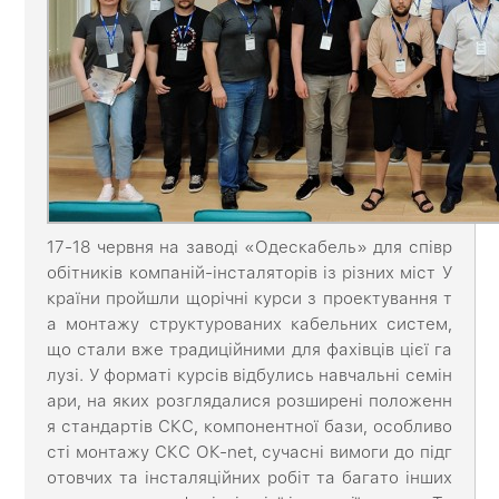
17-18 червня на заводі «Одескабель» для співр
обітників компаній-інсталяторів із різних міст У
країни пройшли щорічні курси з проектування т
а монтажу структурованих кабельних систем,
що стали вже традиційними для фахівців цієї га
лузі. У форматі курсів відбулись навчальні семін
ари, на яких розглядалися розширені положенн
я стандартів СКС, компонентної бази, особливо
сті монтажу СКС ОК-net, сучасні вимоги до підг
отовчих та інсталяційних робіт та багато інших