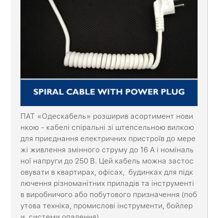
ПАТ «Одескабель» розширив асортимент нови
нкою - кабелі спіральні зі штепсельною вилкою
для приєднання електричних пристроїв до мере
жі живлення змінного струму до 16 А і номіналь
ної напруги до 250 В. Цей кабель можна застос
овувати в квартирах, офісах, будинках для підк
лючення різноманітних приладів та інструменті
в виробничого або побутового призначення (поб
утова техніка, промислові інструменти, бойлер
и, системи опалення).