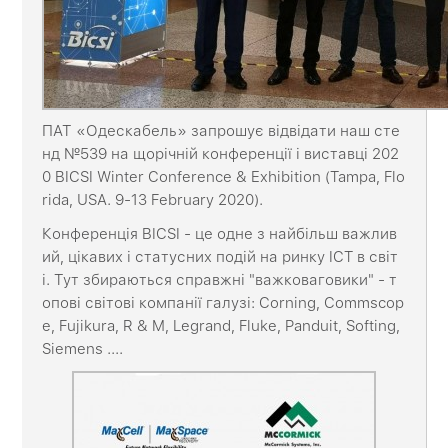
ПАТ «Одескабель» запрошує відвідати наш сте
нд №539 на щорічній конференції і виставці 202
0 BICSI Winter Conference & Exhibition (Tampa, Flo
rida, USA. 9-13 February 2020).
Конференція BICSI - це одне з найбільш важлив
ий, цікавих і статусних подій на ринку ICT в світ
і. Тут збираються справжні "важковаговики" - т
опові світові компанії галузі: Corning, Commscop
e, Fujikura, R & M, Legrand, Fluke, Panduit, Softing,
Siemens ....