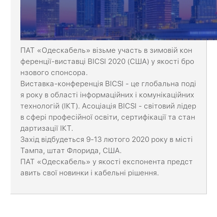
ПАТ «Одескабель» візьме участь в зимовій кон
ференції-виставці BICSI 2020 (США) у якості бро
нзового спонсора.
Виставка-конференція BICSI - це глобальна поді
я року в області інформаційних і комунікаційних
технологій (ІКТ). Асоціація BICSI - світовий лідер
в сфері професійної освіти, сертифікації та стан
дартизації ІКТ.
Захід відбудеться 9-13 лютого 2020 року в місті
Тампа, штат Флорида, США.
ПАТ «Одескабель» у якості експонента предст
авить свої новинки і кабельні рішення.