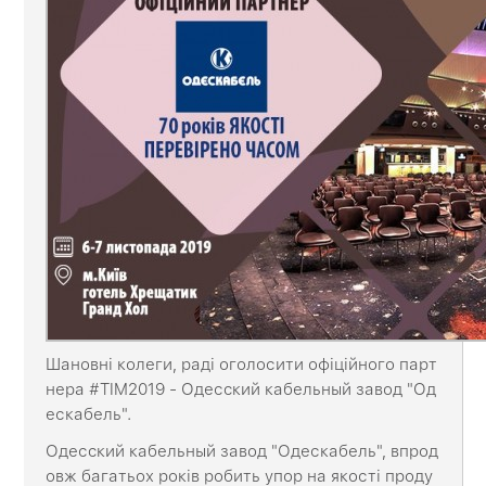
Шановні колеги, раді оголосити офіційного парт
нера #TIM2019 - Одесcкий кабельный завод "Од
ескабель".
Одесcкий кабельный завод "Одескабель", впрод
овж багатьох років робить упор на якості проду